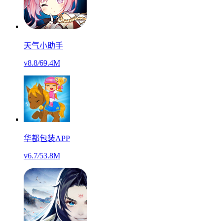
天气小助手
v8.8
/
69.4M
华都包装APP
v6.7
/
53.8M