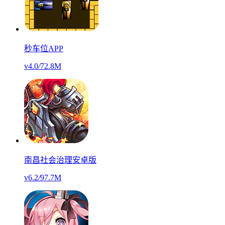
秒车位APP
v4.0
/
72.8M
南昌社会治理安卓版
v6.2
/
97.7M