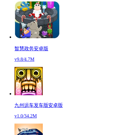
智慧政务安卓版
v9.8
/
4.7M
九州运车发车版安卓版
v1.0
/
34.2M