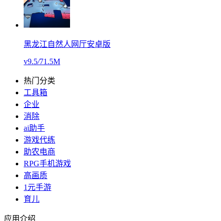
黑龙江自然人网厅安卓版
v9.5
/
71.5M
热门分类
工具箱
企业
消除
ai助手
游戏代练
助农电商
RPG手机游戏
高画质
1元手游
育儿
应用介绍