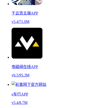
千云货主端APP
v5.4
/
71.0M
电磁阀在线APP
v6.5
/
95.3M
e车行APP
v5.4
/
8.7M