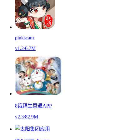
pinkscam
v1.2
/
6.7M
8饿拜生意通APP
v2.3
/
82.9M