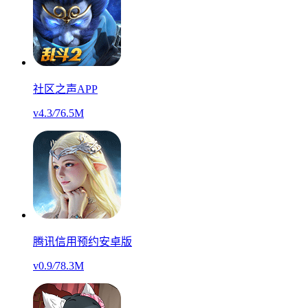
社区之声APP
v4.3
/
76.5M
腾讯信用预约安卓版
v0.9
/
78.3M