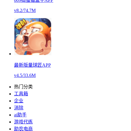
009捣蛋猫盒子APP
v8.2
/
74.7M
最新版量球匠APP
v4.5
/
33.6M
热门分类
工具箱
企业
消除
ai助手
游戏代练
助农电商