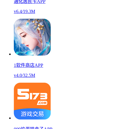
通化居民卡APP
v6.4
/
19.3M
1软件商店APP
v4.0
/
32.5M