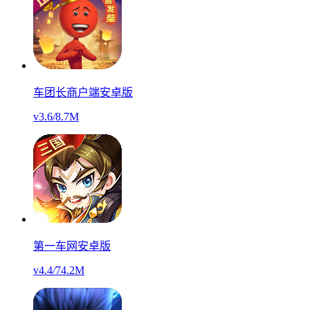
车团长商户端安卓版
v3.6
/
8.7M
第一车网安卓版
v4.4
/
74.2M