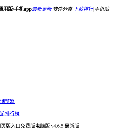
d通用版/手机app
最新更新
|
软件分类|
下载排行
|
手机站
浏览器
游排行榜
网网页版入口免费版电脑版 v4.6.5 最新版