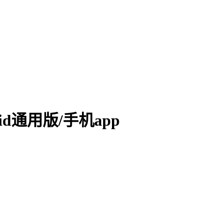
oid通用版/手机app