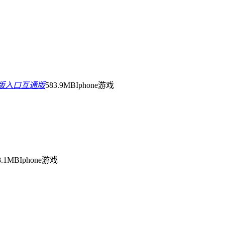
网页版入口互通版
583.9MB
Iphone游戏
8.1MB
Iphone游戏