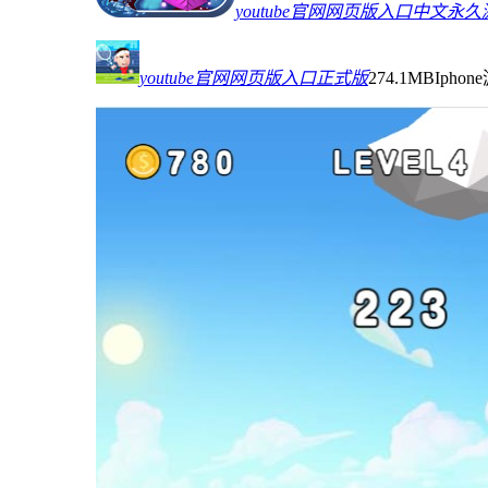
youtube官网网页版入口中文永
youtube官网网页版入口正式版
274.1MB
Iphon