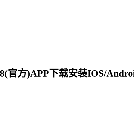
.8(官方)APP下载安装IOS/Andr