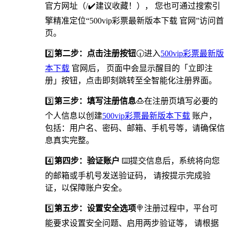
官方网址（/✔️建议收藏！）， 您也可通过搜索引
擎精准定位“500vip彩票最新版本下载 官网”访问首
页。
2️⃣
第二步：点击注册按钮
🕡进入
500vip彩票最新版
本下载
官网后， 页面中会显示醒目的「立即注
册」按钮，点击即刻跳转至全智能化注册界面。
3️⃣
第三步：填写注册信息
🍮在注册页填写必要的
个人信息以创建
500vip彩票最新版本下载
账户，
包括：用户名、密码、邮箱、手机号等，请确保信
息真实完整。
4️⃣
第四步：验证账户
⌨️提交信息后，系统将向您
的邮箱或手机号发送验证码， 请按提示完成验
证，以保障账户安全。
5️⃣
第五步：设置安全选项
🍭️注册过程中，平台可
能要求设置安全问题、启用两步验证等， 请根据