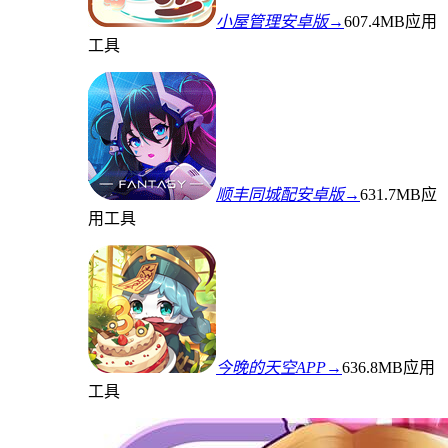
小屋管理安卓版→
607.4MB
应用
工具
顺丰同城配安卓版→
631.7MB
应
用工具
今晚的天空APP→
636.8MB
应用
工具