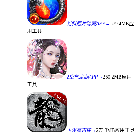
光科照片隐藏APP→
579.4MB
应
用工具
2空气定制APP→
250.2MB
应用
工具
玉溪高古楼→
273.3MB
应用工具