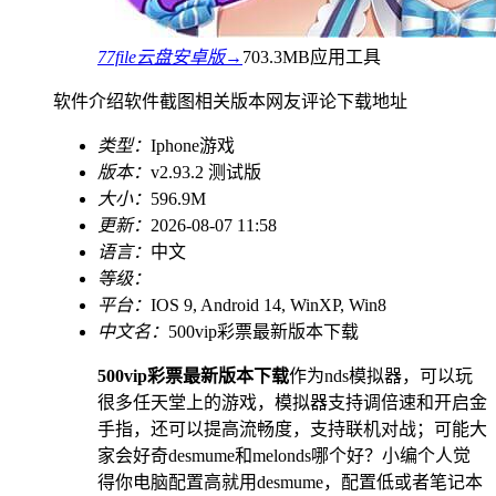
77file云盘安卓版→
703.3MB
应用工具
软件介绍
软件截图
相关版本
网友评论
下载地址
类型：
Iphone游戏
版本：
v2.93.2 测试版
大小：
596.9M
更新：
2026-08-07 11:58
语言：
中文
等级：
平台：
IOS 9, Android 14, WinXP, Win8
中文名：
500vip彩票最新版本下载
500vip彩票最新版本下载
作为nds模拟器，可以玩
很多任天堂上的游戏，模拟器支持调倍速和开启金
手指，还可以提高流畅度，支持联机对战；可能大
家会好奇desmume和melonds哪个好？小编个人觉
得你电脑配置高就用desmume，配置低或者笔记本