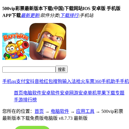
500vip彩票最新版本下载(中国)下载网站IOS 安卓版 手机版
APP下载
最新更新
|
软件分类|
下载排行
|
手机站
手机qq
支付宝
抖音
抢红包
搜狗输入法
抢火车票
360手机助手
手机
首页
电脑软件
安卓软件
安卓网游
安卓单机
苹果下载
专题
手游排行榜
您所在的位置：
首页
→
电脑软件
→
应用工具
→ 500vip彩票
最新版本下载免费版电脑版 v8.7.73 最新版