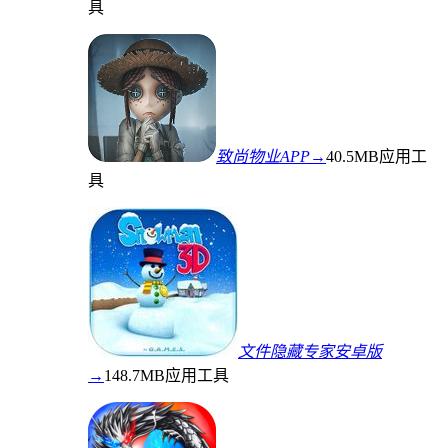
具
致尚物业APP→
40.5MB
应用工
具
文件隐藏专家安卓版
→
148.7MB
应用工具