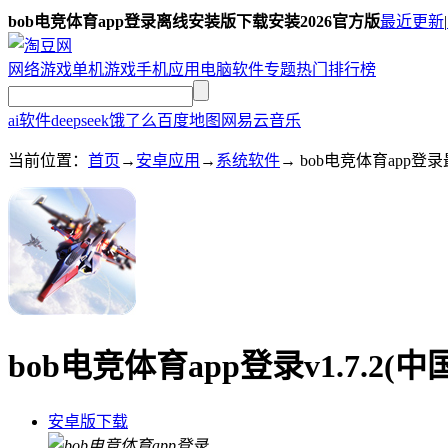
bob电竞体育app登录离线安装版下载安装2026官方版
最近更新
|
网络游戏
单机游戏
手机应用
电脑软件
专题
热门排行榜
ai软件
deepseek
饿了么
百度地图
网易云音乐
当前位置：
首页
→
安卓应用
→
系统软件
→ bob电竞体育app登录最
bob电竞体育app登录v1.7.2
安卓版下载