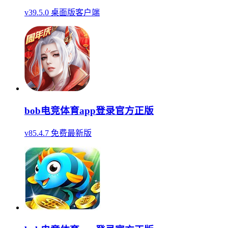
v39.5.0 桌面版客户端
bob电竞体育app登录官方正版
v85.4.7 免费最新版