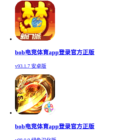
bob电竞体育app登录官方正版
v93.1.7 安卓版
bob电竞体育app登录官方正版