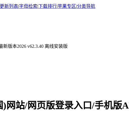
更新列表
|
字母检索
|
下载排行
|
苹果专区
|
分类导航
新版本2026 v62.3.40 离线安装版
(中国)网站/网页版登录入口/手机版