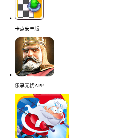
卡点安卓版
乐享无忧APP