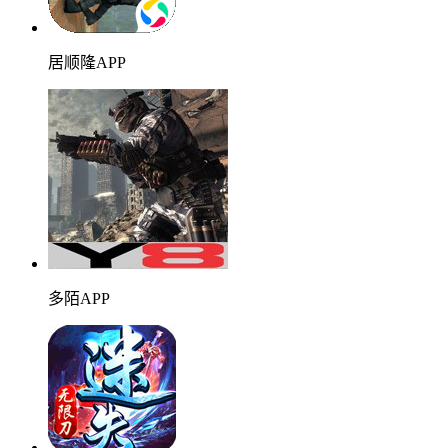
居顺隆APP
多陌APP