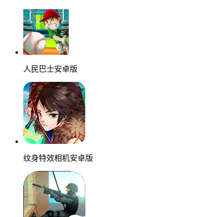
人民巴士安卓版
纹身特效相机安卓版