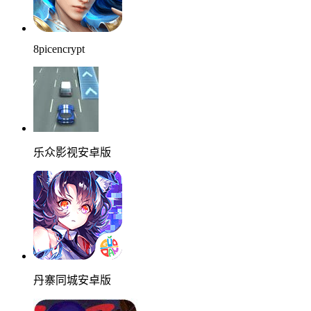
8picencrypt
乐众影视安卓版
丹寨同城安卓版