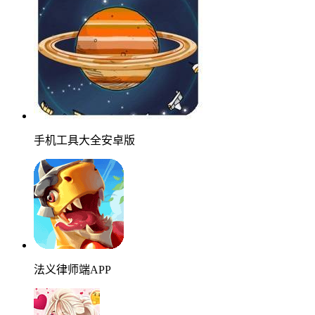
手机工具大全安卓版
法义律师端APP