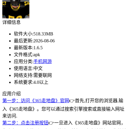
详细信息
软件大小:
518.33MB
最后更新:
2026-08-06
最新版本:
1.6.5
文件格式:
apk
应用分类:
手机网游
使用语言:
中文
网络支持:
需要联网
系统要求:
4.0以上
应用介绍
第一步：访问《365走地盘》官网
👉首先,打开您的浏览器,输
入《365走地盘》。您可以通过搜索引擎搜索或直接输入网址
来访问.
第二步：点击注册按钮
👉一旦进入《365走地盘》网站官网，