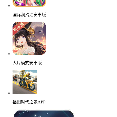
国际润滑油安卓版
大片模式安卓版
福田时代之家APP