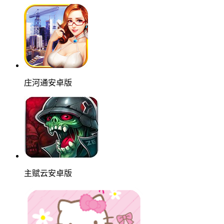
庄河通安卓版
主赋云安卓版