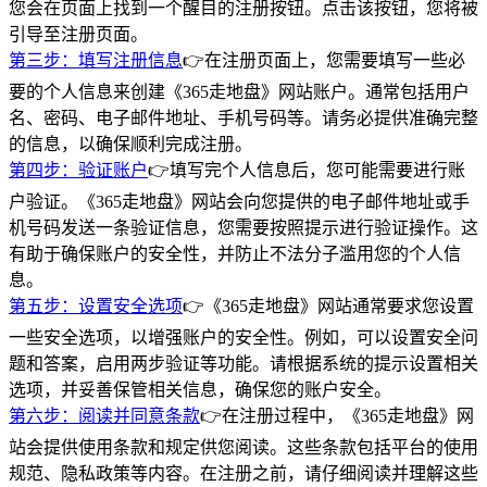
您会在页面上找到一个醒目的注册按钮。点击该按钮，您将被
引导至注册页面。
第三步：填写注册信息
👉在注册页面上，您需要填写一些必
要的个人信息来创建《365走地盘》网站账户。通常包括用户
名、密码、电子邮件地址、手机号码等。请务必提供准确完整
的信息，以确保顺利完成注册。
第四步：验证账户
👉填写完个人信息后，您可能需要进行账
户验证。《365走地盘》网站会向您提供的电子邮件地址或手
机号码发送一条验证信息，您需要按照提示进行验证操作。这
有助于确保账户的安全性，并防止不法分子滥用您的个人信
息。
第五步：设置安全选项
👉《365走地盘》网站通常要求您设置
一些安全选项，以增强账户的安全性。例如，可以设置安全问
题和答案，启用两步验证等功能。请根据系统的提示设置相关
选项，并妥善保管相关信息，确保您的账户安全。
第六步：阅读并同意条款
👉在注册过程中，《365走地盘》网
站会提供使用条款和规定供您阅读。这些条款包括平台的使用
规范、隐私政策等内容。在注册之前，请仔细阅读并理解这些