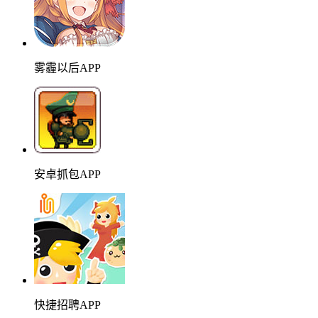
雾霾以后APP
安卓抓包APP
快捷招聘APP