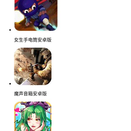
女生手电筒安卓版
魔声音箱安卓版