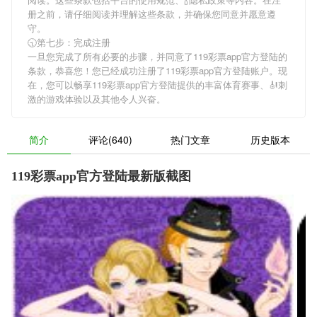
册之前，请仔细阅读并理解这些条款，并确保您同意并愿意遵
守。
🕤第七步：完成注册
一旦您完成了所有必要的步骤，并同意了119彩票app官方登陆的
条款，恭喜您！您已经成功注册了119彩票app官方登陆账户。现
在，您可以畅享119彩票app官方登陆提供的丰富体育赛事、🎻刺
激的游戏体验以及其他令人兴奋。
简介
评论(640)
热门文章
历史版本
119彩票app官方登陆最新版截图