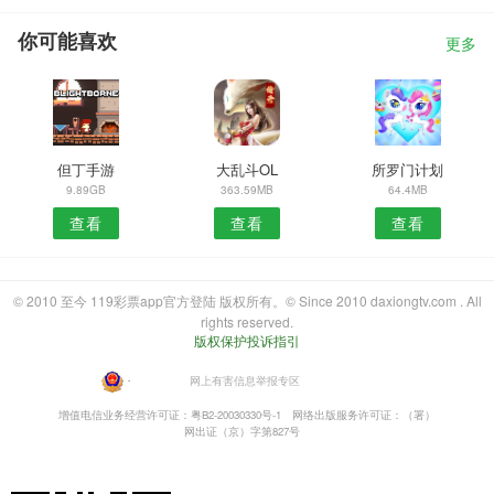
你可能喜欢
更多
但丁手游
大乱斗OL
所罗门计划
9.89GB
363.59MB
64.4MB
查看
查看
查看
© 2010 至今 119彩票app官方登陆 版权所有。© Since 2010 daxiongtv.com . All
rights reserved.
版权保护投诉指引
・
网上有害信息举报专区
增值电信业务经营许可证：粤B2-20030330号-1
网络出版服务许可证：（署）
网出证（京）字第827号