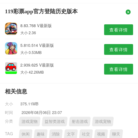
119彩票app官方登陆历史版本
8.83.768 V最新版
查看详情
大小 2.36
5.810.514 V最新版
查看详情
大小 0.53MB
2.939.625 V最新版
查看详情
大小 42.26MB
相关信息
大小
375.11MB
时间
2026年08月06日 23:07
分类
游戏宠物
益智类游戏
射击游戏
游戏宠物
TAG
休闲
趣味
消除
文字
社交
视频
聊天