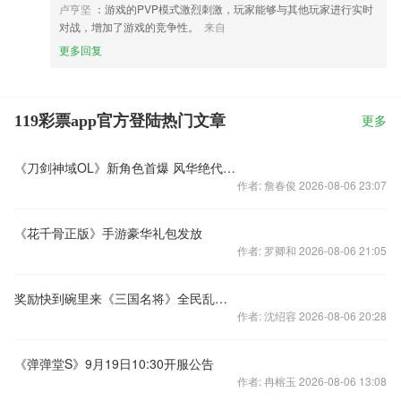
卢亨坚
：游戏的PVP模式激烈刺激，玩家能够与其他玩家进行实时
对战，增加了游戏的竞争性。
来自
更多回复
119彩票app官方登陆热门文章
更多
《刀剑神域OL》新角色首爆 风华绝代之朔夜
作者: 詹春俊 2026-08-06 23:07
《花千骨正版》手游豪华礼包发放
作者: 罗卿和 2026-08-06 21:05
奖励快到碗里来《三国名将》全民乱打世界BOSS
作者: 沈绍容 2026-08-06 20:28
《弹弹堂S》9月19日10:30开服公告
作者: 冉榕玉 2026-08-06 13:08