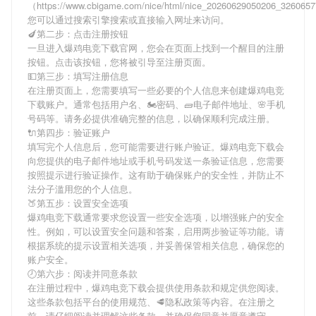
（https://www.cbigame.com/nice/html/nice_20260629050206_32606
您可以通过搜索引擎搜索或直接输入网址来访问。
🍆第二步：点击注册按钮
一旦进入爆鸡电竞下载官网，您会在页面上找到一个醒目的注册
按钮。点击该按钮，您将被引导至注册页面。
💵第三步：填写注册信息
在注册页面上，您需要填写一些必要的个人信息来创建爆鸡电竞
下载账户。通常包括用户名、🏍密码、🧱电子邮件地址、🌸手机
号码等。请务必提供准确完整的信息，以确保顺利完成注册。
🔌第四步：验证账户
填写完个人信息后，您可能需要进行账户验证。爆鸡电竞下载会
向您提供的电子邮件地址或手机号码发送一条验证信息，您需要
按照提示进行验证操作。这有助于确保账户的安全性，并防止不
法分子滥用您的个人信息。
🍑第五步：设置安全选项
爆鸡电竞下载通常要求您设置一些安全选项，以增强账户的安全
性。例如，可以设置安全问题和答案，启用两步验证等功能。请
根据系统的提示设置相关选项，并妥善保管相关信息，确保您的
账户安全。
🕗第六步：阅读并同意条款
在注册过程中，爆鸡电竞下载会提供使用条款和规定供您阅读。
这些条款包括平台的使用规范、🥩隐私政策等内容。在注册之
前，请仔细阅读并理解这些条款，并确保您同意并愿意遵守。