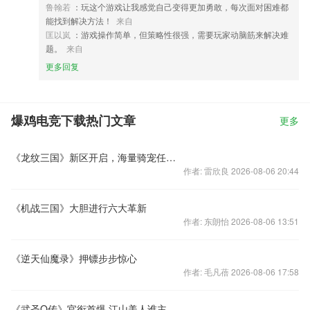
鲁翰若
：玩这个游戏让我感觉自己变得更加勇敢，每次面对困难都
能找到解决方法！
来自
匡以岚
：游戏操作简单，但策略性很强，需要玩家动脑筋来解决难
题。
来自
更多回复
爆鸡电竞下载热门文章
更多
《龙纹三国》新区开启，海量骑宠任你挑选
作者: 雷欣良 2026-08-06 20:44
《机战三国》大胆进行六大革新
作者: 东朗怡 2026-08-06 13:51
《逆天仙魔录》押镖步步惊心
作者: 毛凡蓓 2026-08-06 17:58
《武圣Q传》官衔首爆 江山美人谁主沉浮