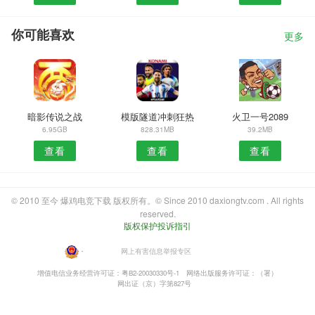
你可能喜欢
更多
暗影传说之战
模版隧道冲刺狂热
火卫一号2089
6.95GB
828.31MB
39.2MB
查看
查看
查看
© 2010 至今 爆鸡电竞下载 版权所有。© Since 2010 daxiongtv.com . All rights
reserved.
版权保护投诉指引
・
网上有害信息举报专区
增值电信业务经营许可证：粤B2-20030330号-1
网络出版服务许可证：（署）
网出证（京）字第827号