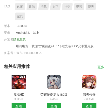
TAG
休闲
趣味
消除
文字
社交
视频
聊天
空间
版本
3.83.87
要求
Android 8.1 以上
开发者
隐私政策
爆鸡电竞下载(官方)最新版APP下载安装IOS/安卓通用版
备案号：豫B2-20030028-29
相关应用推荐
更多
魔戒HD
荣耀传奇复古180版
啸天传奇
0.26GB
9.72GB
760.9MB
查看
查看
查看