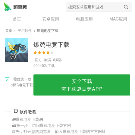
爆鸡电竞下载
首页
安卓应用
电脑应用
MAC应用
资讯
专题
设计奖
创意应用
首页
>
应用软件
>
爆鸡电竞下载
问答
爆鸡电竞下载
官方
年满16周岁
次下载
50445
需优先下载
安全下载
爆鸡电竞下载
需下载豌豆荚APP
软件教程
🚛爆鸡电竞下载🚛
🏜第一步：访问爆鸡电竞下载官网
首先，打开您的浏览器，输入爆鸡电竞下载的官方网址