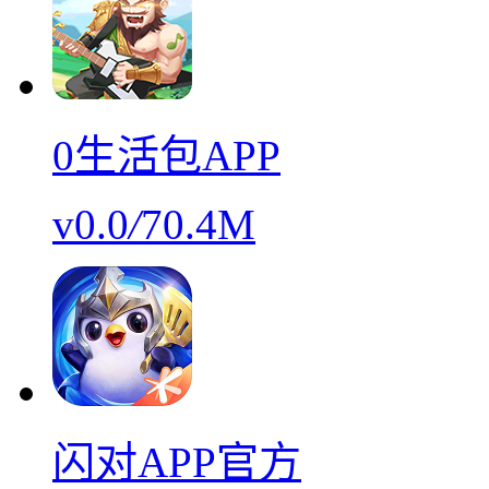
0生活包APP
v0.0
/
70.4M
闪对APP官方