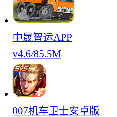
中晟智运APP
v4.6
/
85.5M
007机车卫士安卓版