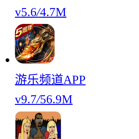
v5.6
/
4.7M
游乐频道APP
v9.7
/
56.9M