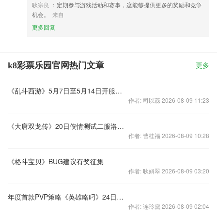
耿宗良
：定期参与游戏活动和赛事，这能够提供更多的奖励和竞争
机会。
来自
更多回复
k8彩票乐园官网热门文章
更多
《乱斗西游》5月7日至5月14日开服公告
作者: 司以蕊 2026-08-09 11:23
《大唐双龙传》20日侠情测试二服洛阳皇宫开启公告
作者: 曹桂福 2026-08-09 10:28
《格斗宝贝》BUG建议有奖征集
作者: 耿娟翠 2026-08-09 03:20
年度首款PVP策略《英雄略叼》24日不删档测试
作者: 连玲黛 2026-08-09 02:04