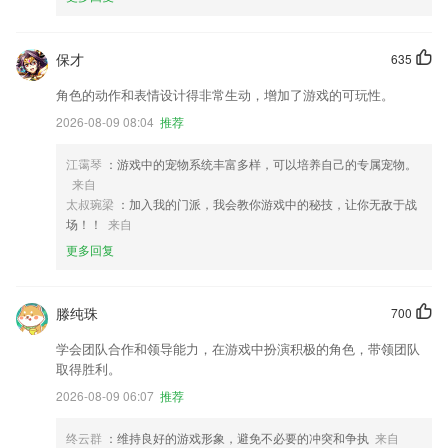
保才
635
角色的动作和表情设计得非常生动，增加了游戏的可玩性。
2026-08-09 08:04
推荐
江霭琴
：游戏中的宠物系统丰富多样，可以培养自己的专属宠物。
来自
太叔琬梁
：加入我的门派，我会教你游戏中的秘技，让你无敌于战
场！！
来自
更多回复
滕纯珠
700
学会团队合作和领导能力，在游戏中扮演积极的角色，带领团队
取得胜利。
2026-08-09 06:07
推荐
终云群
：维持良好的游戏形象，避免不必要的冲突和争执
来自