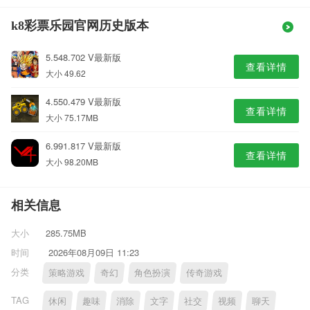
k8彩票乐园官网历史版本
5.548.702 V最新版
查看详情
大小 49.62
4.550.479 V最新版
查看详情
大小 75.17MB
6.991.817 V最新版
查看详情
大小 98.20MB
相关信息
大小
285.75MB
时间
2026年08月09日 11:23
分类
策略游戏
奇幻
角色扮演
传奇游戏
TAG
休闲
趣味
消除
文字
社交
视频
聊天