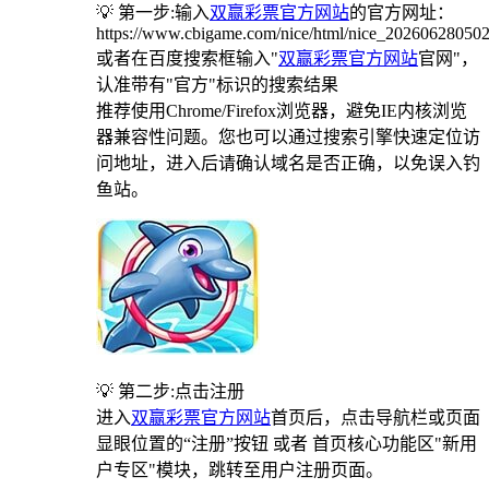
💡 第一步:输入
双赢彩票官方网站
的官方网址：
https://www.cbigame.com/nice/html/nice_20260628050
或者在百度搜索框输入"
双赢彩票官方网站
官网"，
认准带有"官方"标识的搜索结果
推荐使用Chrome/Firefox浏览器，避免IE内核浏览
器兼容性问题。您也可以通过搜索引擎快速定位访
问地址，进入后请确认域名是否正确，以免误入钓
鱼站。
💡 第二步:点击注册
进入
双赢彩票官方网站
首页后，点击导航栏或页面
显眼位置的“注册”按钮 或者 首页核心功能区"新用
户专区"模块，跳转至用户注册页面。