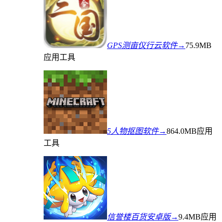
GPS测亩仪行云软件→
75.9MB
应用工具
5人物抠图软件→
864.0MB
应用
工具
信誉楼百货安卓版→
9.4MB
应用