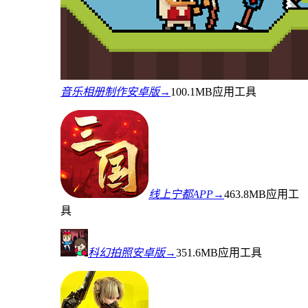
音乐相册制作安卓版→
100.1MB
应用工具
线上宁都APP→
463.8MB
应用工
具
科幻拍照安卓版→
351.6MB
应用工具