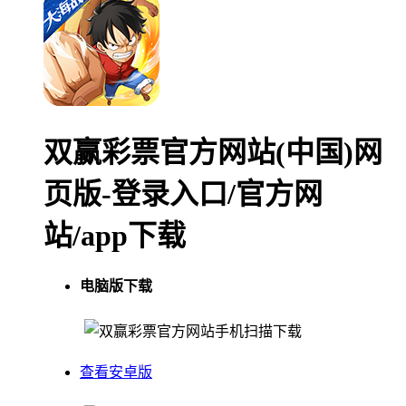
双赢彩票官方网站(中国)网
页版-登录入口/官方网
站/app下载
电脑版下载
手机扫描下载
查看安卓版