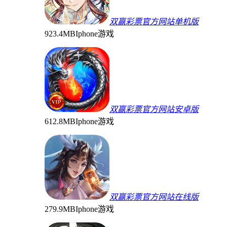
双赢彩票官方网站单机版
923.4MB
Iphone游戏
双赢彩票官方网站安卓版
612.8MB
Iphone游戏
双赢彩票官方网站在线版
279.9MB
Iphone游戏