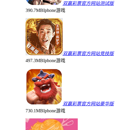
双赢彩票官方网站测试版
390.7MB
Iphone游戏
双赢彩票官方网站竞技版
497.3MB
Iphone游戏
双赢彩票官方网站豪华版
730.1MB
Iphone游戏