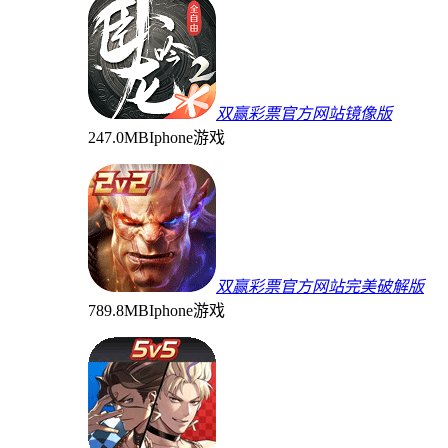
双赢彩票官方网站镜像版
247.0MB
Iphone游戏
双赢彩票官方网站完美破解版
789.8MB
Iphone游戏