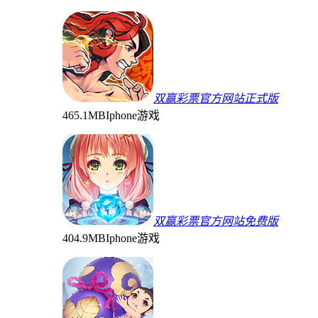
双赢彩票官方网站正式版
465.1MB
Iphone游戏
双赢彩票官方网站免费版
404.9MB
Iphone游戏