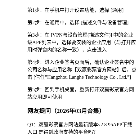
第1步：在手机中打开设置功能，选择 [通用]
第2步：在通用中，选择 [描述文件与设备管理]
第3步：在 [VPN与设备管理(描述文件)] 中的企业
级APP列表中，选择要安装的企业应用（与打开应
用时弹窗内的名称一致），点击进入
第4步：进入企业签名页面后，确认企业签名中的
公司名称与应用名称【双赢彩票官方网站】后，点
击 [信任"Hangzhou Langhe Technology Co., Ltd."]
第5步：回到手机桌面，重新打开双赢彩票官方网
站应用即可使用
网友提问（2026年03月合集）
Q1：双赢彩票官方网站最新版本v2.8.95APP下载
入口 是得到政府支持的平台吗？