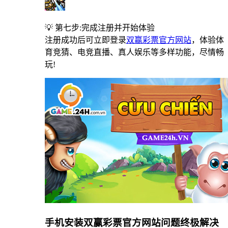
💡 第七步:完成注册并开始体验
注册成功后可立即登录
双赢彩票官方网站
，体验体
育竞猜、电竞直播、真人娱乐等多样功能，尽情畅
玩!
手机安装双赢彩票官方网站问题终极解决