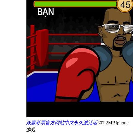
双赢彩票官方网站中文永久激活版
307.2MB
Iphone
游戏