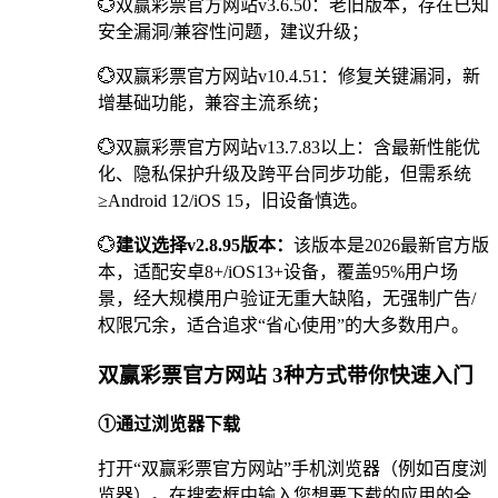
💮双赢彩票官方网站v3.6.50：老旧版本，存在已知
安全漏洞/兼容性问题，建议升级；
💮双赢彩票官方网站v10.4.51：修复关键漏洞，新
增基础功能，兼容主流系统；
💮双赢彩票官方网站v13.7.83以上：含最新性能优
化、隐私保护升级及跨平台同步功能，但需系统
≥Android 12/iOS 15，旧设备慎选。
💮
建议选择v2.8.95版本：
该版本是2026最新官方版
本，适配安卓8+/iOS13+设备，覆盖95%用户场
景，经大规模用户验证无重大缺陷，无强制广告/
权限冗余，适合追求“省心使用”的大多数用户。
双赢彩票官方网站 3种方式带你快速入门
①通过浏览器下载
打开“双赢彩票官方网站”手机浏览器（例如百度浏
览器）。在搜索框中输入您想要下载的应用的全