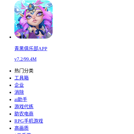
青黑俱乐部APP
v7.2
/
99.4M
热门分类
工具箱
企业
消除
ai助手
游戏代练
助农电商
RPG手机游戏
高画质