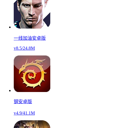
一线加油安卓版
v8.5
/
24.8M
钢安卓版
v4.9
/
41.1M