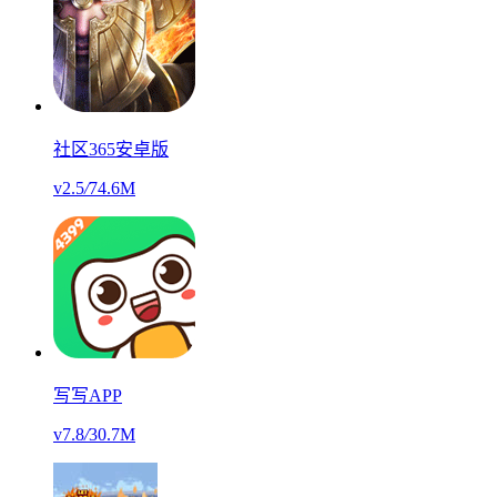
社区365安卓版
v2.5
/
74.6M
写写APP
v7.8
/
30.7M