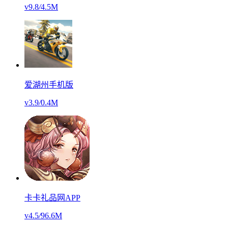
v9.8
/
4.5M
爱湖州手机版
v3.9
/
0.4M
卡卡礼品网APP
v4.5
/
96.6M