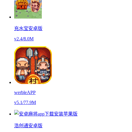
充水宝安卓版
v2.4
/
8.0M
werbleAPP
v5.1
/
77.9M
浩创通安卓版