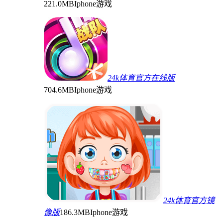
221.0MB
Iphone游戏
24k体育官方在线版
704.6MB
Iphone游戏
24k体育官方镜
像版
186.3MB
Iphone游戏