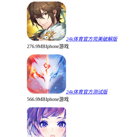
24k体育官方完美破解版
276.9MB
Iphone游戏
24k体育官方测试版
566.9MB
Iphone游戏