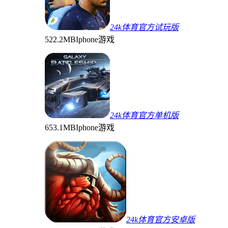
24k体育官方试玩版
522.2MB
Iphone游戏
24k体育官方单机版
653.1MB
Iphone游戏
24k体育官方安卓版