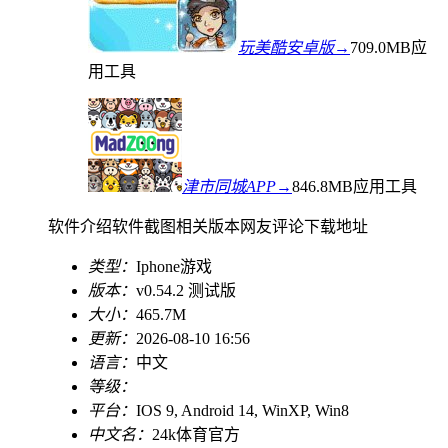
玩美酷安卓版→
709.0MB
应
用工具
津市同城APP→
846.8MB
应用工具
软件介绍
软件截图
相关版本
网友评论
下载地址
类型：
Iphone游戏
版本：
v0.54.2 测试版
大小：
465.7M
更新：
2026-08-10 16:56
语言：
中文
等级：
平台：
IOS 9, Android 14, WinXP, Win8
中文名：
24k体育官方