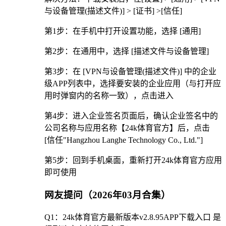
与设备管理(描述文件)] > [证书] >[信任]
第1步：在手机中打开设置功能，选择 [通用]
第2步：在通用中，选择 [描述文件与设备管理]
第3步：在 [VPN与设备管理(描述文件)] 中的企业
级APP列表中，选择要安装的企业应用（与打开应
用时弹窗内的名称一致），点击进入
第4步：进入企业签名页面后，确认企业签名中的
公司名称与应用名称【24k体育官方】后，点击
[信任"Hangzhou Langhe Technology Co., Ltd."]
第5步：回到手机桌面，重新打开24k体育官方应用
即可使用
网友提问（2026年03月合集）
Q1：24k体育官方最新版本v2.8.95APP下载入口 是