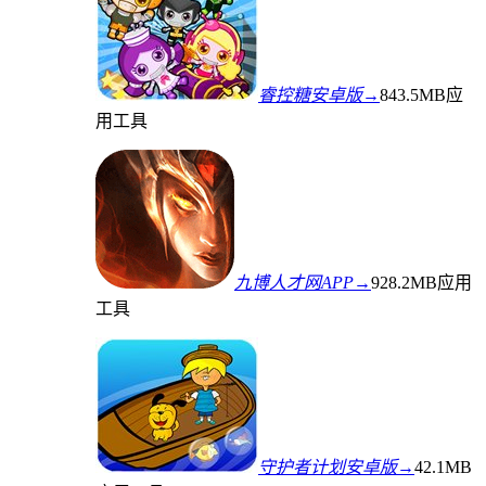
睿控糖安卓版→
843.5MB
应
用工具
九博人才网APP→
928.2MB
应用
工具
守护者计划安卓版→
42.1MB