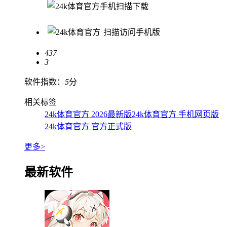
手机扫描下载
扫描访问手机版
437
3
软件指数：
5
分
相关标签
24k体育官方 2026最新版
24k体育官方 手机网页版
24k体育官方 官方正式版
更多>
最新软件