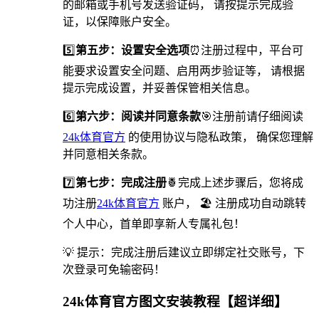
的邮箱或手机号发送验证码， 请按提示完成验
证，以保障账户安全。
5️⃣
第五步：设置安全选项
⏰️注册过程中，平台可
能要求设置安全问题、启用两步验证等， 请根据
提示完成设置，并妥善保管相关信息。
6️⃣
第六步：阅读并同意条款
🎯注册前请仔细阅读
24k体育官方
的使用协议与隐私政策， 确保您理解
并同意相关条款。
7️⃣
第七步：完成注册
🍍完成上述步骤后，您将成
功注册
24k体育官方
账户， 🏖 注册成功自动跳转
个人中心，首单即享新人专属礼包！
💡 提示：完成注册后建议立即绑定社交账号，下
次登录可免输密码！
24k体育官方图文安装教程【超详细】