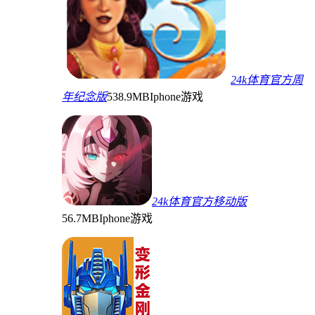
24k体育官方周
年纪念版
538.9MB
Iphone游戏
24k体育官方移动版
56.7MB
Iphone游戏