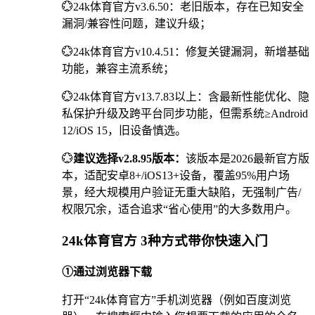
💮24k体育官方v3.6.50：老旧版本，存在已知安全
漏洞/兼容性问题，建议升级；
💮24k体育官方v10.4.51：修复关键漏洞，新增基础
功能，兼容主流系统；
💮24k体育官方v13.7.83以上：含最新性能优化、隐
私保护升级及跨平台同步功能，但需系统≥Android
12/iOS 15，旧设备慎选。
💮
建议选择v2.8.95版本：
该版本是2026最新官方版
本，适配安卓8+/iOS13+设备，覆盖95%用户场
景，经大规模用户验证无重大缺陷，无强制广告/
权限冗余，适合追求“省心使用”的大多数用户。
24k体育官方 3种方式带你快速入门
①通过浏览器下载
打开“24k体育官方”手机浏览器（例如百度浏览