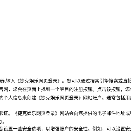
览器,输入《捷克娱乐网页登录》。您可以通过搜索引擎搜索或直接
站官网，您会在页面上找到一个醒目的注册按钮。点击该按钮，您
要的个人信息来创建《捷克娱乐网页登录》网站账户。通常包括
户验证。《捷克娱乐网页登录》网站会向您提供的电子邮件地址
息。
求您设置一些安全选项，以增强账户的安全性。例如，可以设置