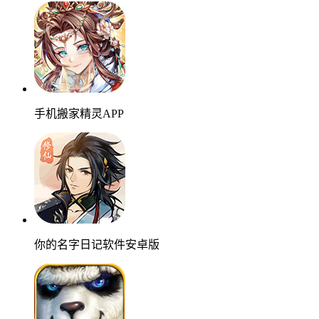
手机搬家精灵APP
你的名字日记软件安卓版