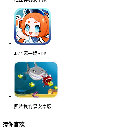
4812添一境APP
照片换背景安卓版
猜你喜欢