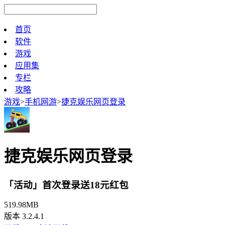
首页
软件
游戏
应用集
专栏
攻略
游戏
>
手机网游
>
捷克娱乐网页登录
捷克娱乐网页登录
「活动」首次登录送18元红包
519.98MB
版本 3.2.4.1