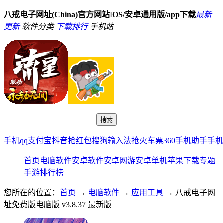
八戒电子网址(China)官方网站IOS/安卓通用版/app下载
最新
更新
|
软件分类|
下载排行
|
手机站
手机qq
支付宝
抖音
抢红包
搜狗输入法
抢火车票
360手机助手
手机
首页
电脑软件
安卓软件
安卓网游
安卓单机
苹果下载
专题
手游排行榜
您所在的位置：
首页
→
电脑软件
→
应用工具
→ 八戒电子网
址免费版电脑版 v3.8.37 最新版