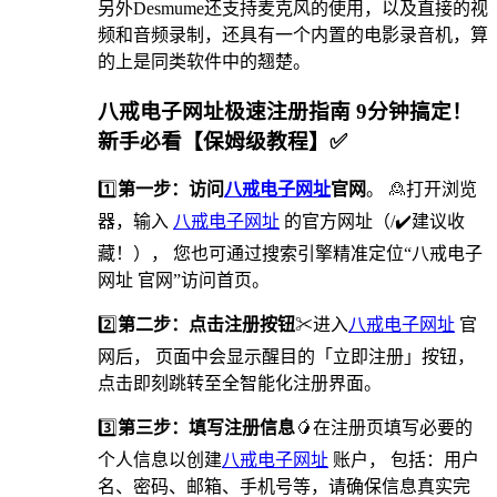
另外Desmume还支持麦克风的使用，以及直接的视
频和音频录制，还具有一个内置的电影录音机，算
的上是同类软件中的翘楚。
八戒电子网址极速注册指南 9分钟搞定！
新手必看【保姆级教程】✅
1️⃣
第一步：访问
八戒电子网址
官网
。 🙎打开浏览
器，输入
八戒电子网址
的官方网址（/✔️建议收
藏！）， 您也可通过搜索引擎精准定位“八戒电子
网址 官网”访问首页。
2️⃣
第二步：点击注册按钮
✂进入
八戒电子网址
官
网后， 页面中会显示醒目的「立即注册」按钮，
点击即刻跳转至全智能化注册界面。
3️⃣
第三步：填写注册信息
🥭在注册页填写必要的
个人信息以创建
八戒电子网址
账户， 包括：用户
名、密码、邮箱、手机号等，请确保信息真实完