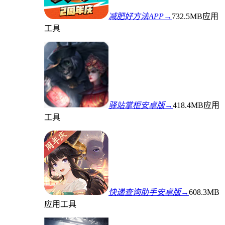
减肥好方法APP→
732.5MB
应用
工具
驿站掌柜安卓版→
418.4MB
应用
工具
快递查询助手安卓版→
608.3MB
应用工具