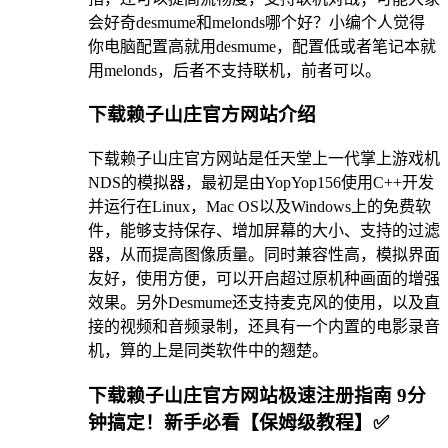
会好奇desmume和melonds哪个好？小编个人觉得
你电脑配置高就用desmume，配置低或者笔记本就
用melonds，后者不支持联机，前者可以。
下载赖子山庄官方网站介绍
下载赖子山庄官方网站是任天堂上一代掌上游戏机
NDS的模拟器，最初是由YopYop156使用C++开发
并运行在Linux，Mac OS以及Windows上的免费软
件，能够支持保存、增加屏幕的大小、支持的过滤
器，从而提高图像质量。同时兼容性高，模拟界面
友好，使用方便，可以开启超过原机种画面的增强
效果。另外Desmume还支持麦克风的使用，以及直
接的视频和音频录制，还具有一个内置的电影录音
机，算的上是同类软件中的翘楚。
下载赖子山庄官方网站极速注册指南 9分
钟搞定！新手必看【保姆级教程】✅