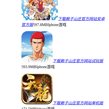
下载赖子山庄官方网站安卓
官方版
597.8MB
Iphone游戏
下载赖子山庄官方网站试玩版
593.9MB
Iphone游戏
下载赖子山庄官方网站单机版
171.5MB
Iphone游戏