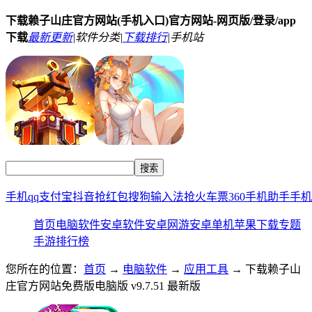
下载赖子山庄官方网站(手机入口)官方网站-网页版/登录/app
下载
最新更新
|
软件分类|
下载排行
|
手机站
手机qq
支付宝
抖音
抢红包
搜狗输入法
抢火车票
360手机助手
手机
首页
电脑软件
安卓软件
安卓网游
安卓单机
苹果下载
专题
手游排行榜
您所在的位置：
首页
→
电脑软件
→
应用工具
→ 下载赖子山
庄官方网站免费版电脑版 v9.7.51 最新版