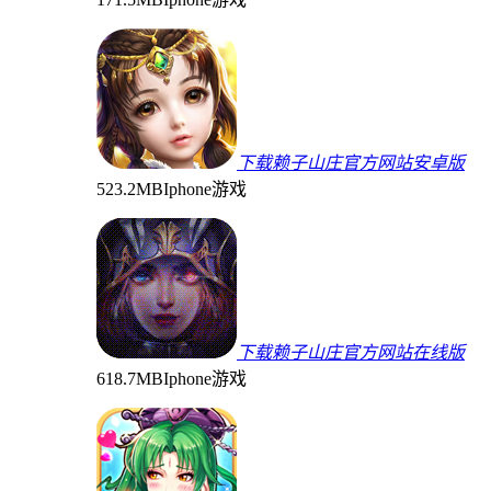
下载赖子山庄官方网站安卓版
523.2MB
Iphone游戏
下载赖子山庄官方网站在线版
618.7MB
Iphone游戏