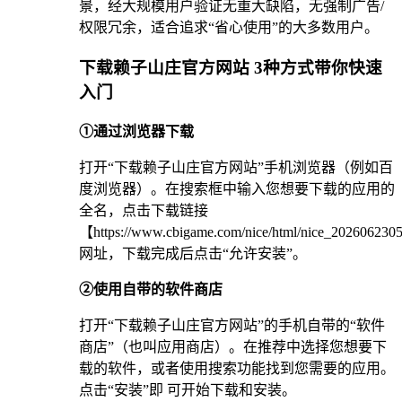
景，经大规模用户验证无重大缺陷，无强制广告/
权限冗余，适合追求“省心使用”的大多数用户。
下载赖子山庄官方网站 3种方式带你快速
入门
①通过浏览器下载
打开“下载赖子山庄官方网站”手机浏览器（例如百
度浏览器）。在搜索框中输入您想要下载的应用的
全名，点击下载链接
【https://www.cbigame.com/nice/html/nice_20260623
网址，下载完成后点击“允许安装”。
②使用自带的软件商店
打开“下载赖子山庄官方网站”的手机自带的“软件
商店”（也叫应用商店）。在推荐中选择您想要下
载的软件，或者使用搜索功能找到您需要的应用。
点击“安装”即 可开始下载和安装。