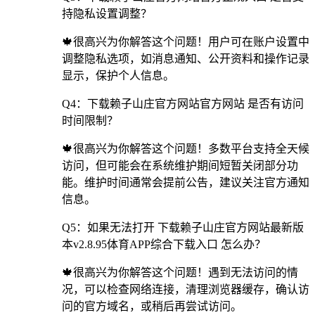
持隐私设置调整？
🍁很高兴为你解答这个问题！用户可在账户设置中
调整隐私选项，如消息通知、公开资料和操作记录
显示，保护个人信息。
Q4：下载赖子山庄官方网站官方网站 是否有访问
时间限制？
🍁很高兴为你解答这个问题！多数平台支持全天候
访问，但可能会在系统维护期间短暂关闭部分功
能。维护时间通常会提前公告，建议关注官方通知
信息。
Q5：如果无法打开 下载赖子山庄官方网站最新版
本v2.8.95体育APP综合下载入口 怎么办？
🍁很高兴为你解答这个问题！遇到无法访问的情
况，可以检查网络连接，清理浏览器缓存，确认访
问的官方域名，或稍后再尝试访问。