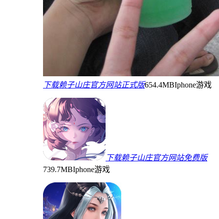
下载赖子山庄官方网站正式版
654.4MB
Iphone游戏
下载赖子山庄官方网站免费版
739.7MB
Iphone游戏