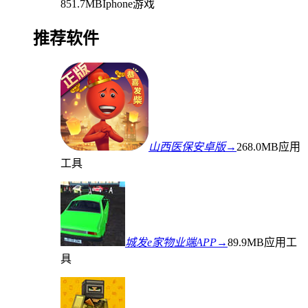
851.7MB
Iphone游戏
推荐软件
山西医保安卓版→
268.0MB
应用
工具
城发e家物业端APP→
89.9MB
应用工
具