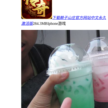
下载赖子山庄官方网站中文永久
激活版
284.3MB
Iphone游戏