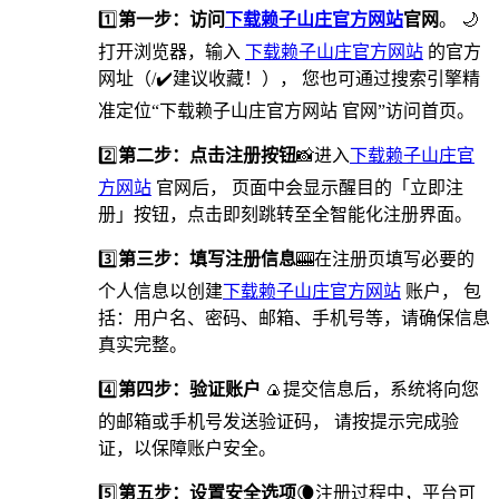
1️⃣
第一步：访问
下载赖子山庄官方网站
官网
。 🌙
打开浏览器，输入
下载赖子山庄官方网站
的官方
网址（/✔️建议收藏！）， 您也可通过搜索引擎精
准定位“下载赖子山庄官方网站 官网”访问首页。
2️⃣
第二步：点击注册按钮
📸进入
下载赖子山庄官
方网站
官网后， 页面中会显示醒目的「立即注
册」按钮，点击即刻跳转至全智能化注册界面。
3️⃣
第三步：填写注册信息
🎰在注册页填写必要的
个人信息以创建
下载赖子山庄官方网站
账户， 包
括：用户名、密码、邮箱、手机号等，请确保信息
真实完整。
4️⃣
第四步：验证账户
🍙提交信息后，系统将向您
的邮箱或手机号发送验证码， 请按提示完成验
证，以保障账户安全。
5️⃣
第五步：设置安全选项
🌘️注册过程中，平台可