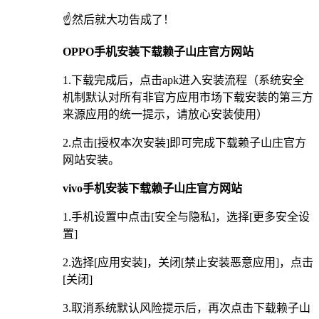
☝️然后就大功告成了！
OPPO手机安装下载赖子山庄官方网站
1.下载完成后，点击apk进入安装流程（系统安全
机制默认对所有非官方应用市场下载安装的第三方
来源应用的统一提示，请放心安装使用）
2.点击[授权本次安装]即可完成下载赖子山庄官方
网站安装。
vivo手机安装下载赖子山庄官方网站
1.手机设置中点击[安全与隐私]，选择[更多安全设
置]
2.选择[应用安装]，关闭[禁止安装恶意应用]，点击
[关闭]
3.取消系统默认风险提示后，再次点击下载赖子山