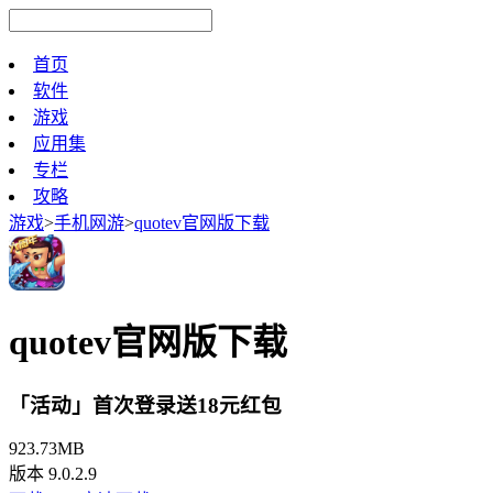
首页
软件
游戏
应用集
专栏
攻略
游戏
>
手机网游
>
quotev官网版下载
quotev官网版下载
「活动」首次登录送18元红包
923.73MB
版本 9.0.2.9