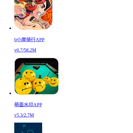
0小摩骑行APP
v0.7
/
58.2M
萌面水印APP
v5.3
/
2.7M