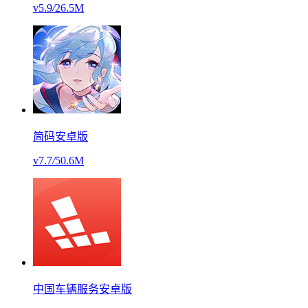
v5.9
/
26.5M
简码安卓版
v7.7
/
50.6M
中国车辆服务安卓版