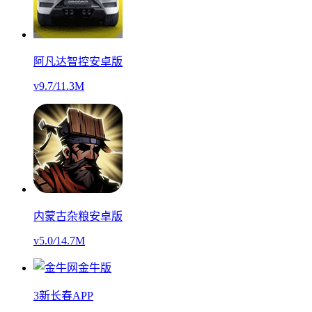
阿凡达智控安卓版
v9.7
/
11.3M
内蒙古杂粮安卓版
v5.0
/
14.7M
3新长春APP