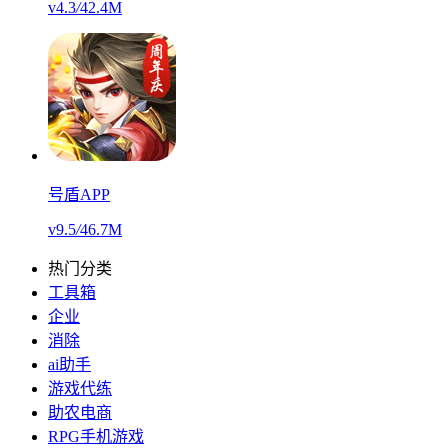
v4.3
/
42.4M
号盾APP
v9.5
/
46.7M
热门分类
工具箱
企业
消除
ai助手
游戏代练
助农电商
RPG手机游戏