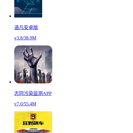
语凡安卓版
v3.8
/
38.9M
志同污染监测APP
v7.0
/
55.4M