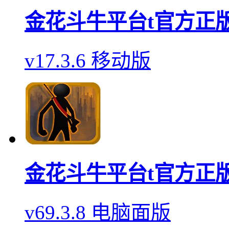
金花斗牛平台t官方正
v17.3.6 移动版
金花斗牛平台t官方正
v69.3.8 电脑面版