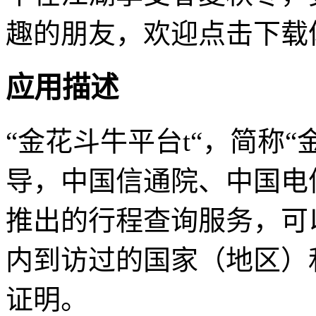
趣的朋友，欢迎点击下载
应用描述
“金花斗牛平台t“，简称
导，中国信通院、中国电
推出的行程查询服务，可
内到访过的国家（地区）
证明。