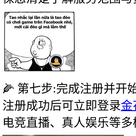
🌽 第七步:完成注册并开
注册成功后可立即登录
金
电竞直播、真人娱乐等多