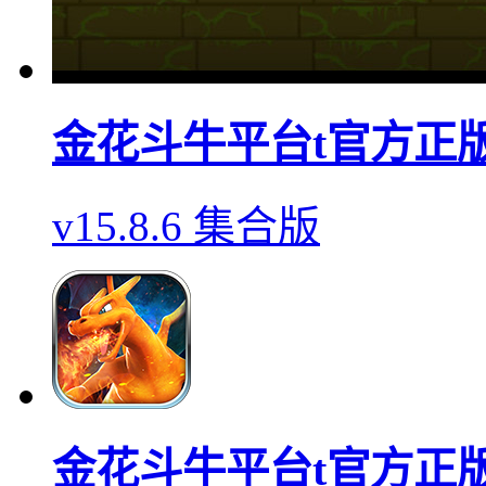
金花斗牛平台t官方正
v15.8.6 集合版
金花斗牛平台t官方正