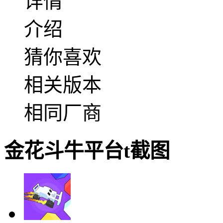
详情
介绍
猜你喜欢
相关版本
相同厂商
金花斗牛平台t截图