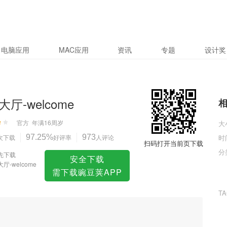
电脑应用
MAC应用
资讯
专题
设计奖
厅-welcome
官方
年满16周岁
大
次下载
97.25%
好评率
973
人评论
时
扫码打开当前页下载
分
先下载
安全下载
厅-welcome
需下载豌豆荚APP
T