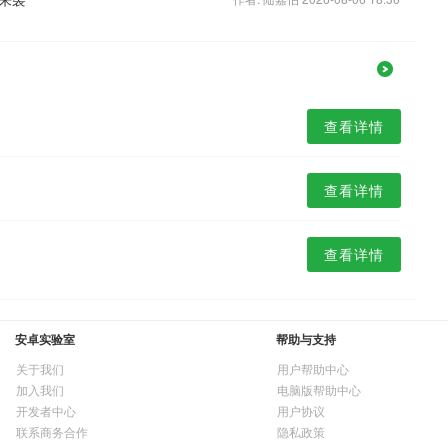
查看详情
查看详情
查看详情
安卓实验室
帮助与支持
关于我们
用户帮助中心
加入我们
电脑版帮助中心
开发者中心
用户协议
联系商务合作
隐私政策