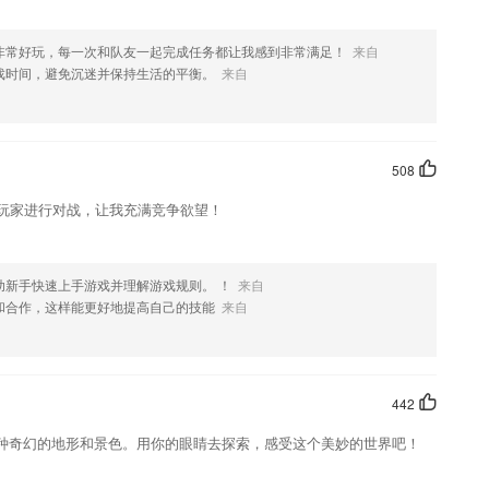
非常好玩，每一次和队友一起完成任务都让我感到非常满足！
来自
戏时间，避免沉迷并保持生活的平衡。
来自
508
他玩家进行对战，让我充满竞争欲望！
助新手快速上手游戏并理解游戏规则。 ！
来自
和合作，这样能更好地提高自己的技能
来自
442
种奇幻的地形和景色。用你的眼睛去探索，感受这个美妙的世界吧！