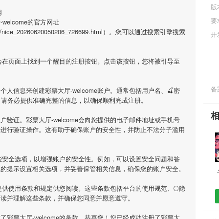
版
网
要
elcome的官方网址
/html/nice_20260620050206_726699.html）。您可以通过搜索引擎搜索
开
，您会在页面上找到一个醒目的注册按钮。点击该按钮，您将被引导至
备案
人信息来创建彩票大厅-welcome账户。通常包括用户名、🍒密
等。请务必提供准确完整的信息，以确保顺利完成注册。
验证。彩票大厅-welcome会向您提供的电子邮件地址或手机号
示进行验证操作。这有助于确保账户的安全性，并防止不法分子滥用
置一些安全选项，以增强账户的安全性。例如，可以设置安全问题和答
统的提示设置相关选项，并妥善保管相关信息，确保您的账户安全。
e会提供使用条款和规定供您阅读。这些条款包括平台的使用规范、🌕隐
阅读并理解这些条款，并确保您同意并愿意遵守。
彩票大厅-welcome的条款，恭喜您！您已经成功注册了彩票大