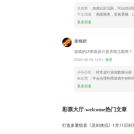
党惠辉
：游戏社区活跃，可以结识
宇文国黛
：画面精美，音效震撼，
更多回复
逄楠妍
游戏的UI界面设计是否简洁易用？
2026-08-06 14:51
推荐
仲孙莎彩
：经常进行游戏数据分析
姬欢慧
：学会合理利用游戏中的时
更多回复
彩票大厅-welcome热门文章
打造多重惊喜《灵剑侠侣》1月11日封