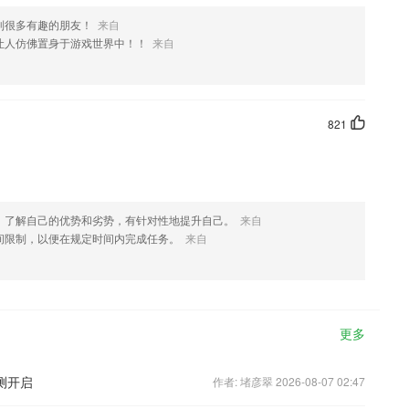
到很多有趣的朋友！
来自
让人仿佛置身于游戏世界中！！
来自
821
，了解自己的优势和劣势，有针对性地提升自己。
来自
间限制，以便在规定时间内完成任务。
来自
更多
测开启
作者: 堵彦翠 2026-08-07 02:47