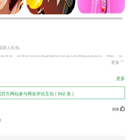
送新人礼包.
界冒险手游。玩家在游戏中能够更轻松的体会到其独特的魅力，同时，游
更多
同时在升级的过程中也能领取相应的红包奖励，让你玩得更爽。
更多
印的，直接点击就可以保存到自己的相册当中。
面有着很多语法写作和游戏。
官方网站参与网友评论互动 ( 942 条 )
个小保姆。
508
位邀约;
！