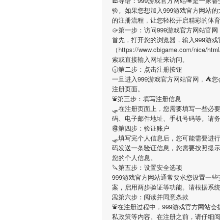
🕌导语：
999游戏官方网站
🎺是一家
验。如果您想加入
999游戏官方网站
的
的注册流程，让您轻松开启精彩的体
🥠第一步：访问999游戏官方网站官网
首先，打开您的浏览器，输入
999游
（https://www.cbigame.com/nice
索或直接输入网址来访问。
🕡第二步：点击注册按钮
一旦进入
999游戏官方网站
官网，⛺️
注册页面。
⛲第三步：填写注册信息
🛷在注册页面上，您需要填写一些必
码、电子邮件地址、手机号码等。请
🉐第四步：验证账户
🛷填写完个人信息后，您可能需要进
码发送一条验证信息，您需要按照提
您的个人信息。
🔪第五步：设置安全选项
999游戏官方网站
通常要求您设置一些
案，启用两步验证等功能。请根据系
📀第六步：阅读并同意条款
⛲在注册过程中，
999游戏官方网站
会
私政策等内容。在注册之前，请仔细