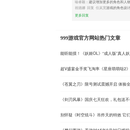
喻睿颖
：建议增加更多的角色和人
祝德娜 回复 任岚宽
游戏的角色设
更多回复
999游戏官方网站热门文章
能听能摸！《妖姬OL》“成人版”真人
超V盛宴金手奖飞淘率《星座萌萌哒2
《苍翼之刃》限号测试震撼开启 体验
《剑刃风暴》国庆七天狂欢，礼包送不
别怀疑《时空炫斗》吊炸天的特效 它
《梦幻西游》手游2015年9月30日维