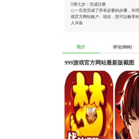
🖱第七步：完成注册
🍊一旦您完成了所有必要的步骤，并
戏官方网站账户。现在，您可以畅享
9
人兴奋
简介
评论(866)
999游戏官方网站最新版截图