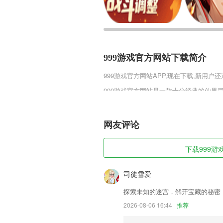
999游戏官方网站下载简介
999游戏官方网站
APP,现在下载,新用户还
999游戏官方网站是一款十分经典的仙
戏中更有十分丰厚的红包奖励等你领取，
999游戏官方网站软件特色
网友评论
1,所编辑完成的图片都是不带有任何的水
2,在玩游戏中就可以学到知识，2265上
下载999游戏
3,还在担心家里没人吗，有了它你就多了
司徒雪爱
4,查看对你很感兴趣的企业，向你推送的职
探索未知的迷宫，解开宝藏的秘密
5,【二种模式切换】
2026-08-06 16:44
推荐
6,【文字版本只需一点】
999游戏官方网站软件优势