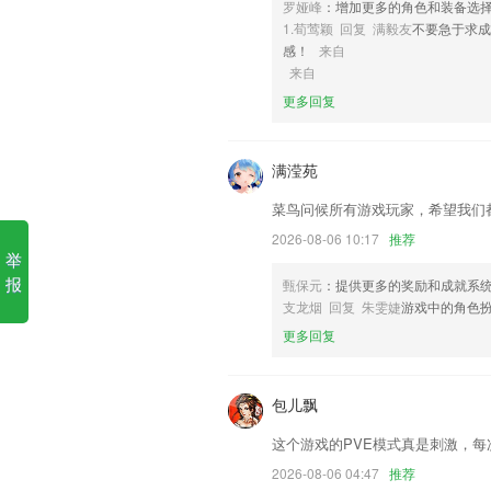
罗娅峰
：增加更多的角色和装备选
1.荀莺颖 回复 满毅友
不要急于求成
1.1200+ 学习内容配套习题，点亮你
感！
来自
2.为了满足大众用户的需求，配备的还有
来自
更多回复
3.报考自愿的专业指导及资讯
4.学习任务一键掌握，便捷沟通有效辅导
满滢苑
5.益诚网校app中所有的课程目录都非
学习整个课程
菜鸟问候所有游戏玩家，希望我们
6.独特本地缓存，无网也能畅览视频
2026-08-06 10:17
推荐
举
999游戏官方网站更新了什么?
报
甄保元
：提供更多的奖励和成就系
统一家人共享管理，优化摄像机分享流程
支龙烟 回复 朱雯婕
游戏中的角色
优化首页快照取证新用户试用展示问题；
更多回复
优化倒班闹钟的灵活贪睡功能；
新增表格分组；
包儿飘
更新应用程序名称为“中邮车务商户版”
这个游戏的PVE模式真是刺激，
好故事有彩蛋，奇妙阅读新体验
2026-08-06 04:47
推荐