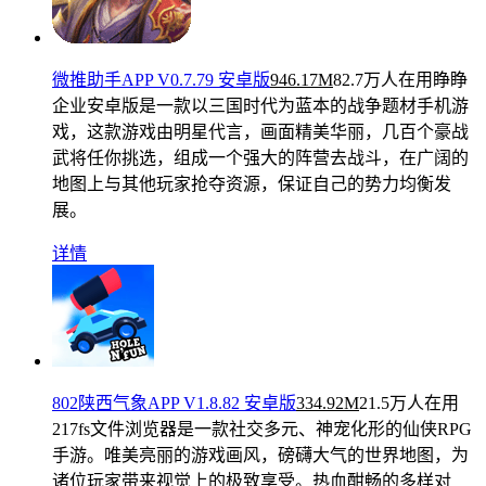
微推助手APP V0.7.79 安卓版
946.17M
82.7万人在用
睁睁
企业安卓版是一款以三国时代为蓝本的战争题材手机游
戏，这款游戏由明星代言，画面精美华丽，几百个豪战
武将任你挑选，组成一个强大的阵营去战斗，在广阔的
地图上与其他玩家抢夺资源，保证自己的势力均衡发
展。
详情
802陕西气象APP V1.8.82 安卓版
334.92M
21.5万人在用
217fs文件浏览器是一款社交多元、神宠化形的仙侠RPG
手游。唯美亮丽的游戏画风，磅礴大气的世界地图，为
诸位玩家带来视觉上的极致享受。热血酣畅的多样对