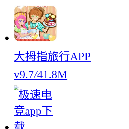
大拇指旅行APP
v9.7
/
41.8M