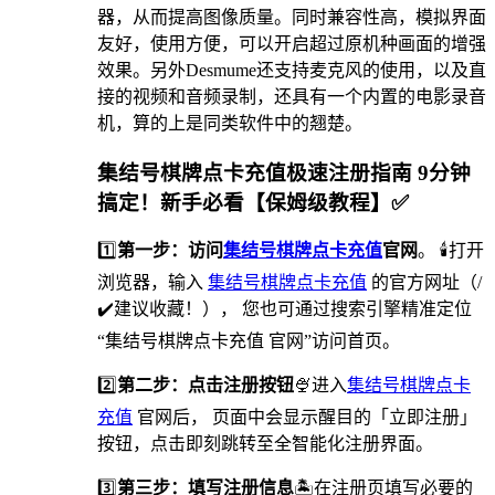
器，从而提高图像质量。同时兼容性高，模拟界面
友好，使用方便，可以开启超过原机种画面的增强
效果。另外Desmume还支持麦克风的使用，以及直
接的视频和音频录制，还具有一个内置的电影录音
机，算的上是同类软件中的翘楚。
集结号棋牌点卡充值极速注册指南 9分钟
搞定！新手必看【保姆级教程】✅
1️⃣
第一步：访问
集结号棋牌点卡充值
官网
。 🕯打开
浏览器，输入
集结号棋牌点卡充值
的官方网址（/
✔️建议收藏！）， 您也可通过搜索引擎精准定位
“集结号棋牌点卡充值 官网”访问首页。
2️⃣
第二步：点击注册按钮
🍨进入
集结号棋牌点卡
充值
官网后， 页面中会显示醒目的「立即注册」
按钮，点击即刻跳转至全智能化注册界面。
3️⃣
第三步：填写注册信息
🏝在注册页填写必要的