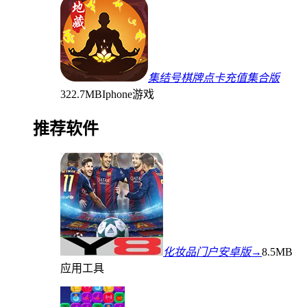
集结号棋牌点卡充值集合版
322.7MB
Iphone游戏
推荐软件
化妆品门户安卓版→
8.5MB
应用工具