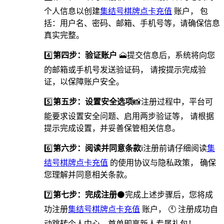
个人信息以创建
集结号棋牌点卡充值
账户， 包
括：用户名、密码、邮箱、手机号等，请确保信息
真实完整。
4️⃣
第四步：验证账户
🗻提交信息后，系统将向您
的邮箱或手机号发送验证码， 请按提示完成验
证，以保障账户安全。
5️⃣
第五步：设置安全选项
📸️注册过程中，平台可
能要求设置安全问题、启用两步验证等， 请根据
提示完成设置，并妥善保管相关信息。
6️⃣
第六步：阅读并同意条款
ℹ注册前请仔细阅读
集
结号棋牌点卡充值
的使用协议与隐私政策， 确保
您理解并同意相关条款。
7️⃣
第七步：完成注册
⚫完成上述步骤后，您将成
功注册
集结号棋牌点卡充值
账户， 🕚 注册成功自
动跳转个人中心，首单即享新人专属礼包！