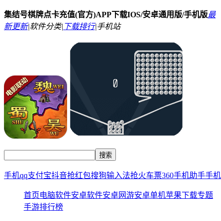
集结号棋牌点卡充值(官方)APP下载IOS/安卓通用版/手机版
最
新更新
|
软件分类|
下载排行
|
手机站
手机qq
支付宝
抖音
抢红包
搜狗输入法
抢火车票
360手机助手
手机
首页
电脑软件
安卓软件
安卓网游
安卓单机
苹果下载
专题
手游排行榜