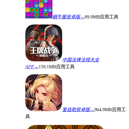
蜗牛屋安卓版→
89.9MB
应用工具
中国法律法规大全
APP→
159.1MB
应用工具
爱自助安卓版→
964.9MB
应用工
具