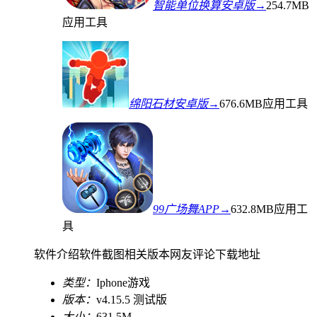
智能单位换算安卓版→
254.7MB
应用工具
绵阳石材安卓版→
676.6MB
应用工具
99广场舞APP→
632.8MB
应用工
具
软件介绍
软件截图
相关版本
网友评论
下载地址
类型：
Iphone游戏
版本：
v4.15.5 测试版
大小：
631.5M