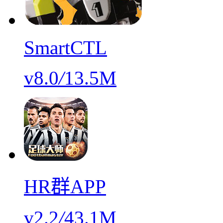
SmartCTL
v8.0
/
13.5M
HR群APP
v2.2
/
43.1M