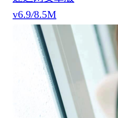
v6.9
/
8.5M