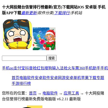
十大网投赌台信誉排行榜最新(官方)下载网站IOS 安卓版 手机
版APP下载
最新更新
|
软件分类|
下载排行
|
手机站
手机qq
支付宝
抖音
抢红包
搜狗输入法
抢火车票
360手机助手
手机
首页
电脑软件
安卓软件
安卓网游
安卓单机
苹果下载
专题
手游排行榜
您所在的位置：
首页
→
电脑软件
→
应用工具
→ 十大网投赌
台信誉排行榜最新免费版电脑版 v6.2.11 最新版