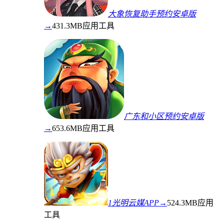
大象恢复助手预约安卓版
→
431.3MB
应用工具
广东和小区预约安卓版
→
653.6MB
应用工具
1光明云媒APP→
524.3MB
应用
工具