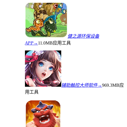
健之源环保设备
APP→
11.0MB
应用工具
辅助触控大师软件→
969.3MB
应
用工具