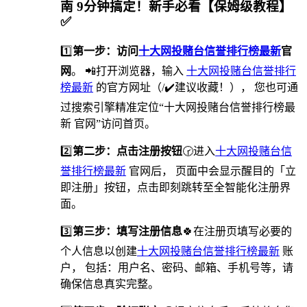
南 9分钟搞定！新手必看【保姆级教程】
✅
1️⃣
第一步：访问
十大网投赌台信誉排行榜最新
官
网
。 📲打开浏览器，输入
十大网投赌台信誉排行
榜最新
的官方网址（/✔️建议收藏！）， 您也可通
过搜索引擎精准定位“十大网投赌台信誉排行榜最
新 官网”访问首页。
2️⃣
第二步：点击注册按钮
🕝进入
十大网投赌台信
誉排行榜最新
官网后， 页面中会显示醒目的「立
即注册」按钮，点击即刻跳转至全智能化注册界
面。
3️⃣
第三步：填写注册信息
🍀在注册页填写必要的
个人信息以创建
十大网投赌台信誉排行榜最新
账
户， 包括：用户名、密码、邮箱、手机号等，请
确保信息真实完整。