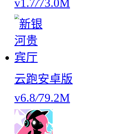
v1.7
/
73.0M
云跑安卓版
v6.8
/
79.2M