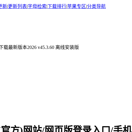
更新
|
更新列表
|
字母检索
|
下载排行
|
苹果专区
|
分类导航
最新版本2026 v45.3.60 离线安装版
0(官方)网站/网页版登录入口/手