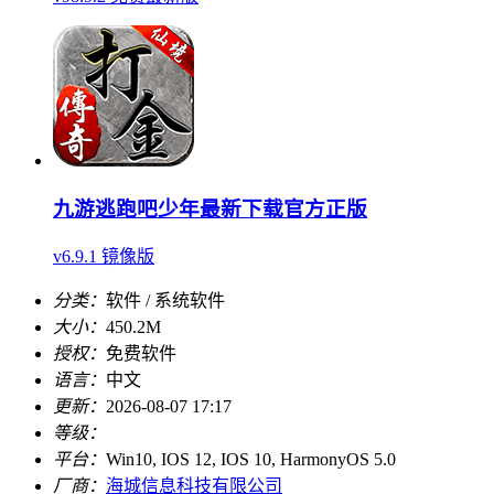
九游逃跑吧少年最新下载官方正版
v6.9.1 镜像版
分类：
软件 / 系统软件
大小：
450.2M
授权：
免费软件
语言：
中文
更新：
2026-08-07 17:17
等级：
平台：
Win10, IOS 12, IOS 10, HarmonyOS 5.0
厂商：
海城信息科技有限公司