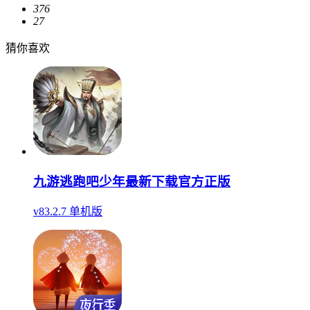
376
27
猜你喜欢
九游逃跑吧少年最新下载官方正版
v83.2.7 单机版