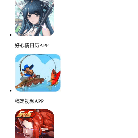
好心情日历APP
稿定视频APP