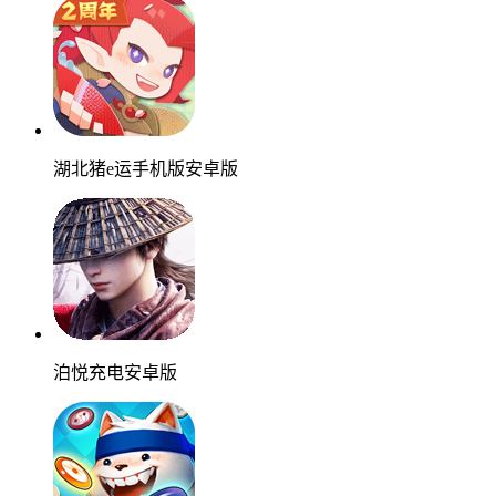
湖北猪e运手机版安卓版
泊悦充电安卓版