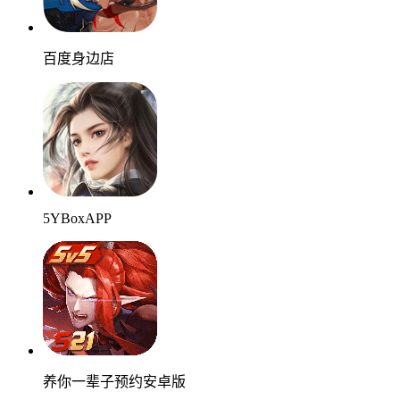
百度身边店
5YBoxAPP
养你一辈子预约安卓版