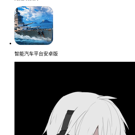
智能汽车平台安卓版