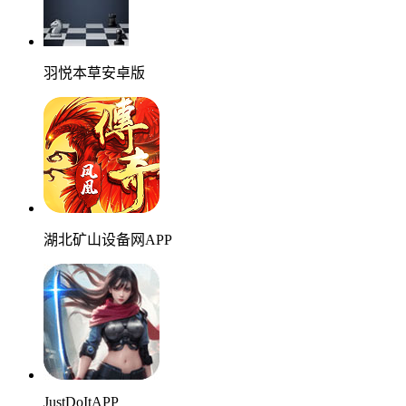
羽悦本草安卓版
湖北矿山设备网APP
JustDoItAPP