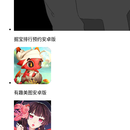
掘宝排行预约安卓版
有趣美图安卓版