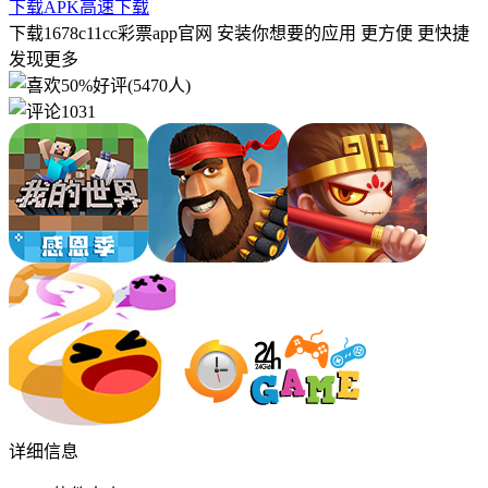
下载APK
高速下载
下载1678c11cc彩票app官网 安装你想要的应用 更方便 更快捷
发现更多
50%好评(5470人)
1031
详细信息