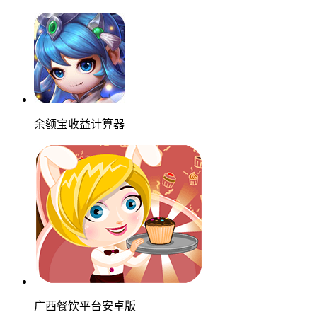
余额宝收益计算器
广西餐饮平台安卓版