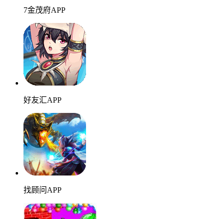
7金茂府APP
好友汇APP
找顾问APP