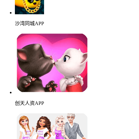
沙湾同城APP
创天人资APP