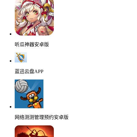
听瓜神器安卓版
蓝迅云盘APP
网络测测管理预约安卓版