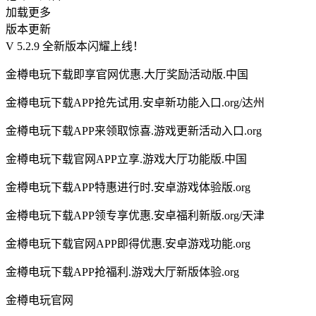
加载更多
版本更新
V 5.2.9 全新版本闪耀上线！
金樽电玩下载即享官网优惠.大厅奖励活动版.中国
金樽电玩下载APP抢先试用.安卓新功能入口.org/达州
金樽电玩下载APP来领取惊喜.游戏更新活动入口.org
金樽电玩下载官网APP立享.游戏大厅功能版.中国
金樽电玩下载APP特惠进行时.安卓游戏体验版.org
金樽电玩下载APP领专享优惠.安卓福利新版.org/天津
金樽电玩下载官网APP即得优惠.安卓游戏功能.org
金樽电玩下载APP抢福利.游戏大厅新版体验.org
金樽电玩官网