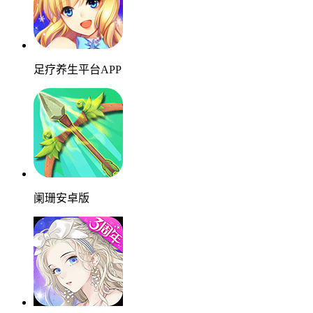
足疗养生平台APP
阑珊安卓版