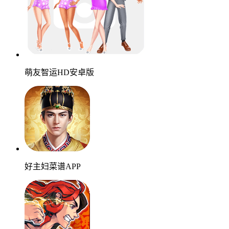
萌友智运HD安卓版
好主妇菜谱APP