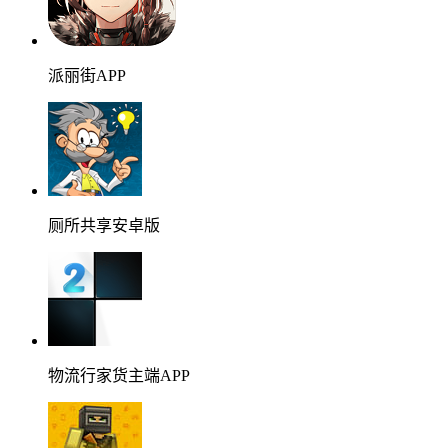
派丽街APP
厕所共享安卓版
物流行家货主端APP