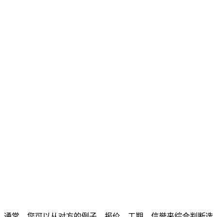
通常，您可以从对方的例子、报价、工期、信誉来综合判断选