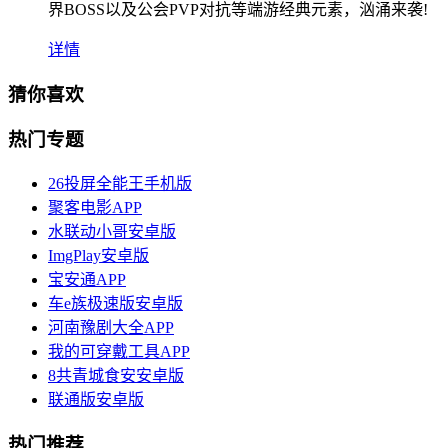
界BOSS以及公会PVP对抗等端游经典元素，汹涌来袭!
详情
猜你喜欢
热门专题
26投屏全能王手机版
聚客电影APP
水联动小哥安卓版
ImgPlay安卓版
宝安通APP
车e族极速版安卓版
河南豫剧大全APP
我的可穿戴工具APP
8共青城食安安卓版
联通版安卓版
热门推荐