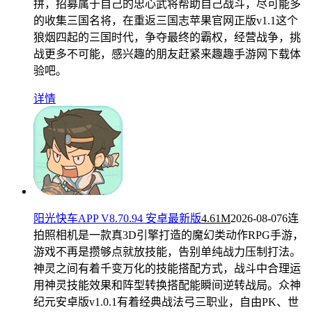
拼，招募属于自己的忠心武将帮助自己战斗，尽可能多
的收集三国名将，在重返三国志苹果官网正版v1.1这个
狼烟四起的三国时代，争夺最终的霸权，经营战争，挑
战更多不可能，感兴趣的朋友赶紧来趣趣手游网下载体
验吧。
详情
阳光快车APP V8.70.94 安卓最新版
4.61M
2026-08-07
6连
拍照相机是一款真3D引擎打造的魔幻类动作RPG手游，
游戏不再是攒够点就放技能，告别单纯战力压制打法。
神灵之间有着千变万化的技能搭配方式，战斗中合理运
用神灵技能效果和阵型转换搭配能瞬间逆转战局。众神
纪元安卓版v1.0.1有着经典战法弓三职业，自由PK、世