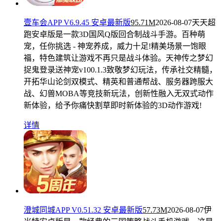
壹车会APP V6.9.45 安卓最新版
95.71M
2026-08-07
天天超
跑安卓版是一款3D国风Q版回合制战斗手游。百种萌
宠，任你挑选 - 神宠养成，威力十足!精美场景一饱眼
福，特色建筑让游戏不再只是战斗体验。天神传之梦幻
捉鬼登录送神宠v100.1.3致敬梦幻玩法，传承社交精髓，
开拓华山论剑双模式、精英和普通帮战、服务器跨服大
战、幻兽MOBA等竞技新玩法，创新性融入无双式动作
新体验，给予你痛快割草即时新体验的3D动作游戏!
详情
澄城同城APP V0.51.32 安卓最新版
57.73M
2026-08-07
伊