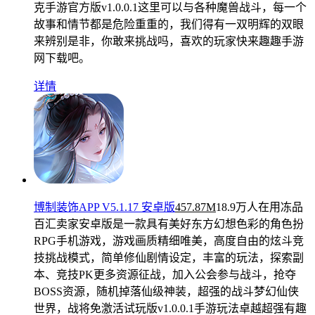
克手游官方版v1.0.0.1这里可以与各种魔兽战斗，每一个
故事和情节都是危险重重的，我们得有一双明辉的双眼
来辨别是非，你敢来挑战吗，喜欢的玩家快来趣趣手游
网下载吧。
详情
博制装饰APP V5.1.17 安卓版
457.87M
18.9万人在用
冻品
百汇卖家安卓版是一款具有美好东方幻想色彩的角色扮
RPG手机游戏，游戏画质精细唯美，高度自由的炫斗竞
技挑战模式，简单修仙剧情设定，丰富的玩法，探索副
本、竞技PK更多资源征战，加入公会参与战斗，抢夺
BOSS资源，随机掉落仙级神装，超强的战斗梦幻仙侠
世界，战将免激活试玩版v1.0.0.1手游玩法卓越超强有趣