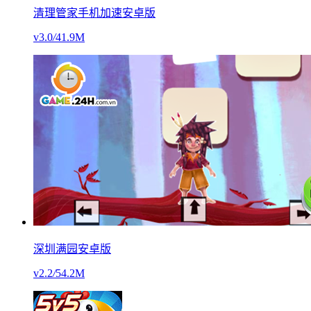
清理管家手机加速安卓版
v3.0
/
41.9M
深圳满园安卓版
v2.2
/
54.2M