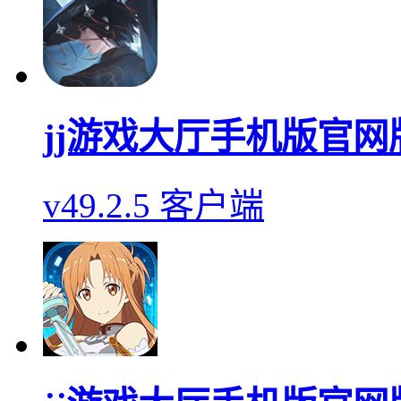
jj游戏大厅手机版官
v49.2.5 客户端