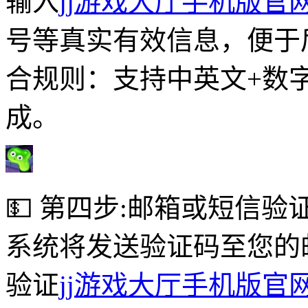
输入
jj游戏大厅手机版官
号等真实有效信息，便于
合规则：支持中英文+数
成。
💵 第四步:邮箱或短信验
系统将发送验证码至您的
验证
jj游戏大厅手机版官