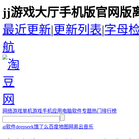
jj游戏大厅手机版官网版
最近更新
|
更新列表
|
字母
航
网络游戏
单机游戏
手机应用
电脑软件
专题
热门排行榜
ai软件
deepseek
饿了么
百度地图
网易云音乐