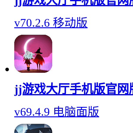
jj游戏大厅手机版官
v70.2.6 移动版
jj游戏大厅手机版官
v69.4.9 电脑面版