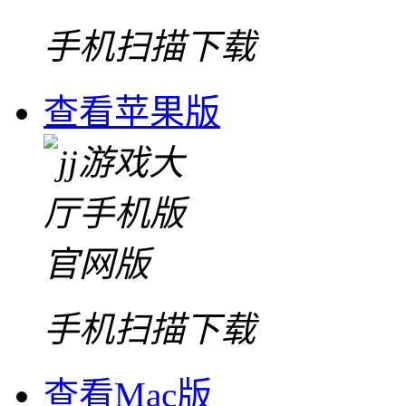
手机扫描下载
查看苹果版
手机扫描下载
查看Mac版