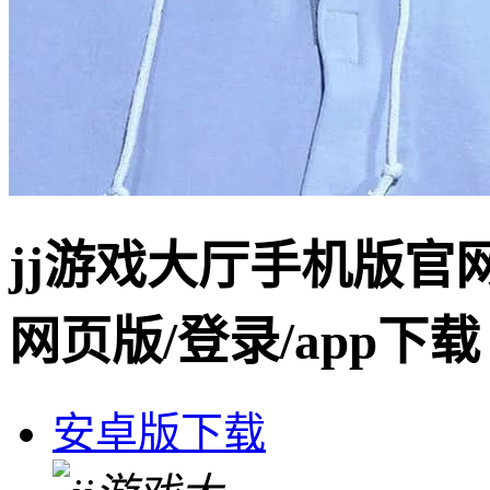
jj游戏大厅手机版官
网页版/登录/app下载
安卓版下载