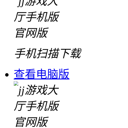
手机扫描下载
查看电脑版