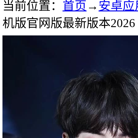
当前位置：
首页
→
安卓应
机版官网版最新版本2026 v