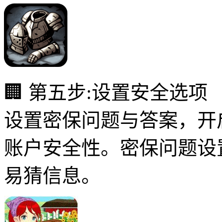
🏢 第五步:设置安全选项
设置密保问题与答案，开
账户安全性。密保问题设
易猜信息。