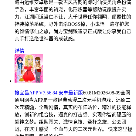
路由运维安卓版是一款古风古韵的即时仙侠类角色扮演
手游，丰富华丽的骑宠，化形炼器等帮助玩家提升实
力，江湖问道当仁不让，大千世界任你翱翔，颠覆性的
神装掉落系统，野外击杀BOSS掉，小鬼怪一路守护您
的倾情修仙之旅，尚方宝剑锻造录正式版让你享受自己
亲手打造绝世神器的成就感。
详情
搜宜昌APP V7.56.84 安卓最新版
60.81M
2026-08-09
全网
通用网盘APP是一款经典动漫二次元手机游戏，还原二
次元精髓，全新剧情，真实的布阵站位，精准的技能释
放，创新的组合技，逼真的打击感、实现你智商碾压的
超神之梦。组队闯关、激情竞技、圣杯之旅、公会团
战，在这里感受一个血与火的二次元世界。 快来这里拯