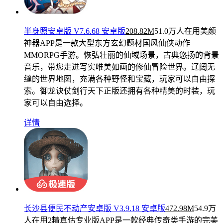
半身照安卓版 V7.6.68 安卓版
208.82M
51.0万人在用
美颜
神器APP是一款大型东方玄幻题材国风仙侠动作
MMORPG手游。恢弘壮丽的仙域场景，古典悠扬的背景
音乐，带您走进写实唯美如画的修仙冒险世界。辽阔无
缝的世界地图，充满各种野怪和宝藏，玩家可以自由探
索。御龙诀仗剑行天下正版还拥有各种精美的时装，玩
家可以自由选择。
详情
长沙县便民不动产安卓版 V3.9.18 安卓版
472.98M
54.9万
人在用
2精真估专业版APP是一款经典传奇类手游的完美