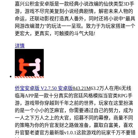
嘉兴公积金安卓版是一款经典小说改编的仙侠类型3D手
游，游戏不尽完美复刻小说经典剧情，解密未来人物的
命运，还联动影视打造真人番外，同时还将小说中“最具
网游改编潜力”的玩法一一呈现。致力于为玩家搭建一个
更宏大，更真实，可触摸的斗气大陆!
详情
侨宝安卓版 V2.7.50 安卓版
843.21M
63.2万人在用
6无线
临海APP是一款十分真实的宫廷风格模拟当官类RPG手
游，游戏带你穿越到千年之前的世界，玩家在这里扮演
的是一个小小的芝麻官，你需要通过自己的努力，成为
一人之下万人之上的大官，招募不同的幕僚，商量不同
的策略为你的升官发财之路做准备，赢取白富美，喜欢
升官娶老婆官方最新版v1.0.1这款游戏的玩家千万不要错