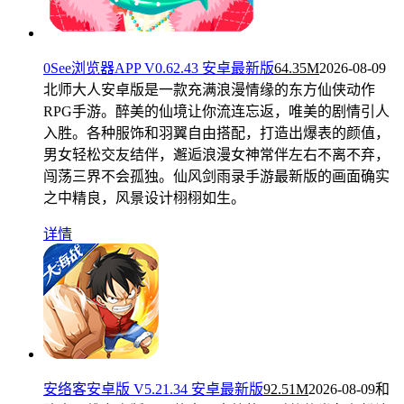
0See浏览器APP V0.62.43 安卓最新版
64.35M
2026-08-09
北师大人安卓版是一款充满浪漫情缘的东方仙侠动作
RPG手游。醉美的仙境让你流连忘返，唯美的剧情引人
入胜。各种服饰和羽翼自由搭配，打造出爆表的颜值，
男女轻松交友结伴，邂逅浪漫女神常伴左右不离不弃，
闯荡三界不会孤独。仙风剑雨录手游最新版的画面确实
之中精良，风景设计栩栩如生。
详情
安络客安卓版 V5.21.34 安卓最新版
92.51M
2026-08-09
和