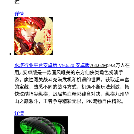
过!
详情
水塔行业平台安卓版 V9.6.20 安卓版
764.62M
59.4万人在
用
¿¡安卓版是一款画风唯美的东方仙侠类角色扮演手
游，魔性闯关战斗充满危机和机遇的世界，获取超丰富
的宝藏，熟悉不同的战斗方式，机遇不断玩法刺激，畅
快炫酷指尖纵横，战局热血精彩肆意对决，纵横九州华
山之巅激斗，王者争夺精彩无限，PK流畅自由精彩。
详情