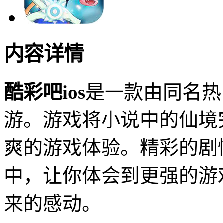
内容详情
酷彩吧ios
是一款由同名热
游。游戏将小说中的仙境
爽的游戏体验。精彩的剧
中，让你体会到更强的游
来的感动。