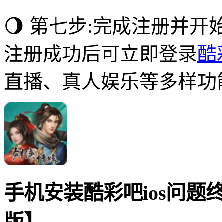
🌖 第七步:完成注册并开
注册成功后可立即登录
酷
直播、真人娱乐等多样功
手机安装酷彩吧ios问题