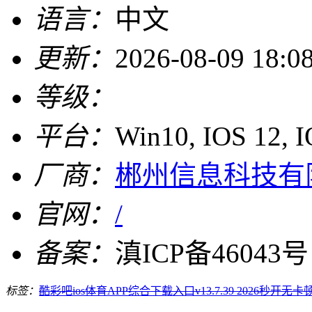
语言：
中文
更新：
2026-08-09 18:0
等级：
平台：
Win10, IOS 12, 
厂商：
郴州信息科技有
官网：
/
备案：
滇ICP备46043号
标签：
酷彩吧ios
体育APP综合下载入口v13.7.39 2026
秒开无卡