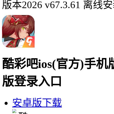
版本2026 v67.3.61 离线
酷彩吧ios(官方)手
版登录入口
安卓版下载