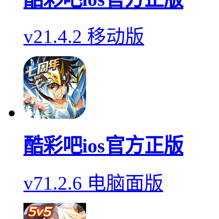
v21.4.2 移动版
酷彩吧ios官方正版
v71.2.6 电脑面版