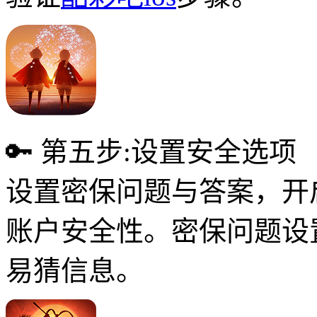
🔑 第五步:设置安全选项
设置密保问题与答案，开
账户安全性。密保问题设
易猜信息。