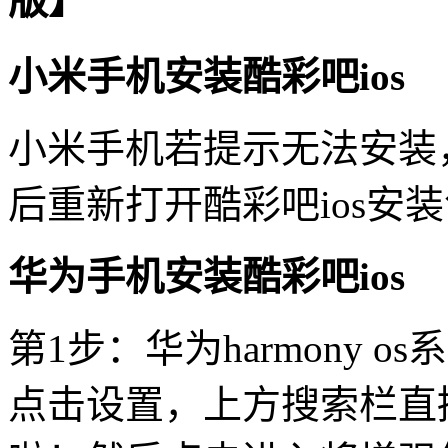
版】
小米手机安装酷彩吧ios
小米手机若提示无法安装
后重新打开酷彩吧ios安
华为手机安装酷彩吧ios
第1步：华为harmony 
点击设置，上方搜索栏直