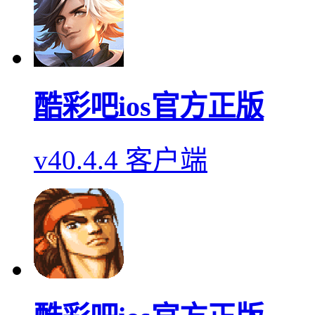
酷彩吧ios官方正版
v40.4.4 客户端