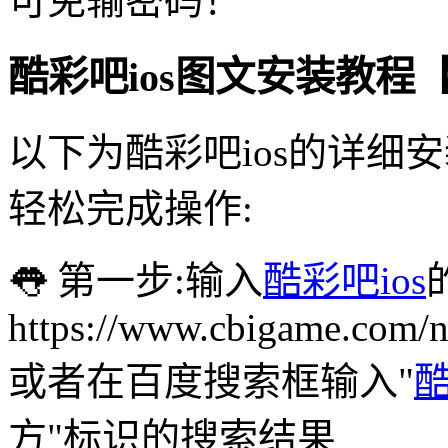
可免输密码！
酷彩吧ios图文安装教程
以下为酷彩吧ios的详细
轻松完成操作:
👅 第一步:输入
酷彩吧ios
https://www.cbigame.com/
或者在百度搜索框输入"
酷
方"标识的搜索结果