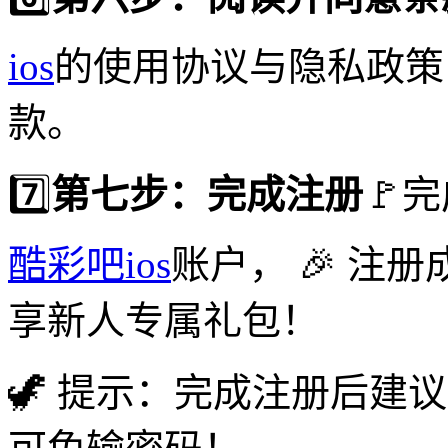
ios
的使用协议与隐私政策
款。
7️⃣
第七步：完成注册
🚩
酷彩吧ios
账户， 🎉 
享新人专属礼包！
🦖 提示：完成注册后建