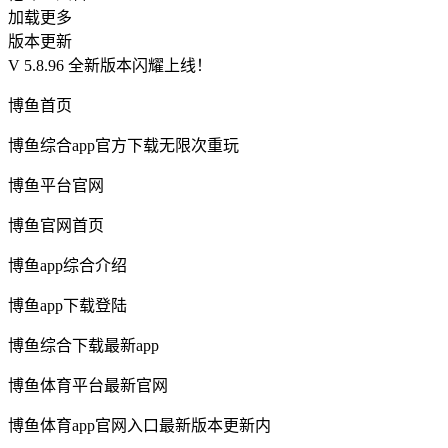
加载更多
版本更新
V 5.8.96 全新版本闪耀上线！
博鱼首页
博鱼综合app官方下载无限次重玩
博鱼平台官网
博鱼官网首页
博鱼app综合介绍
博鱼app下载登陆
博鱼综合下载最新app
博鱼体育平台最新官网
博鱼体育app官网入口最新版本更新内