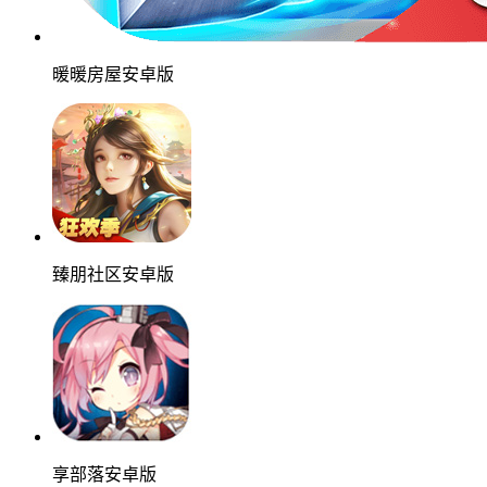
暖暖房屋安卓版
臻朋社区安卓版
享部落安卓版