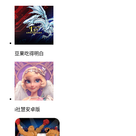
豆果吃得明白
i社慧安卓版