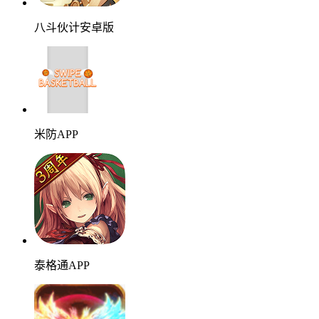
八斗伙计安卓版
米防APP
泰格通APP