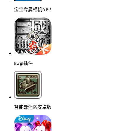
宝宝专属相机APP
kwgt插件
智能云消防安卓版