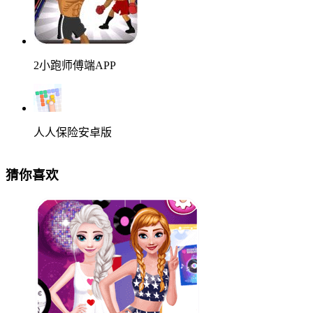
2小跑师傅端APP
人人保险安卓版
猜你喜欢