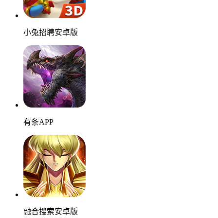
小兔招聘安卓版
有条APP
融合搜索安卓版