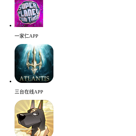
一家仁APP
三台在线APP