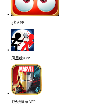
¿者APP
凤凰缘APP
1报税管家APP