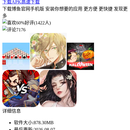
下载APK
高速下载
下载博鱼官网手机版 安装你想要的应用 更方便 更快捷 发现更
多
60%好评(1422人)
7176
详细信息
软件大小:
878.30MB
最后更新:
2026-08-07