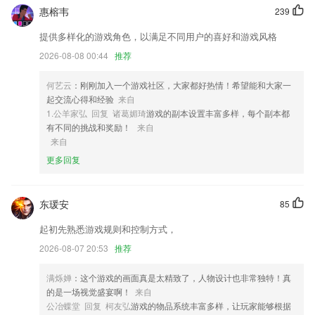
惠榕韦
239
2,【教师资格证考试视频章节课】
3,考勤管理,了解各员工考勤信息,掌握员工考勤动态;
提供多样化的游戏角色，以满足不同用户的喜好和游戏风格
2026-08-08 00:44
推荐
4,真人语音播报
5,【详尽题目解析】
何艺云
：刚刚加入一个游戏社区，大家都好热情！希望能和大家一
6,施工有计划，巡检有标准，2265业主有反馈。有效确保施工质量
起交流心得和经验
来自
1.公羊家弘 回复 诸葛媚琦
游戏的副本设置丰富多样，每个副本都
熊猫麻将app官方正版软件优势
有不同的挑战和奖励！
来自
来自
1.总共30个练习，分3个步骤
更多回复
2.激发学习潜在兴趣
3.APP有道AI即时意见反馈进步开口次数
东瑗安
85
4.无纸化机考题库，在家也能模拟考轻松掌握机考系统，百套题库随时
起初先熟悉游戏规则和控制方式，
5.·会每天更新一些安全小知识，结合一些案例帮助用户更好地去理解和
学习
2026-08-07 20:53
推荐
6.在线题库拥有作业布置、章节练习、随堂测验，智能组卷、答卷评阅等
满烁婵
：这个游戏的画面真是太精致了，人物设计也非常独特！真
五大功能模块，满足多种教学场景，学员可以根据自身情况选择做题方
的是一场视觉盛宴啊！
来自
式，让学与练紧密的结合在一起，让学员更好的掌握所学知识点，达到学
公冶蝶堂 回复 柯友弘
游戏的物品系统丰富多样，让玩家能够根据
以致用的目的。