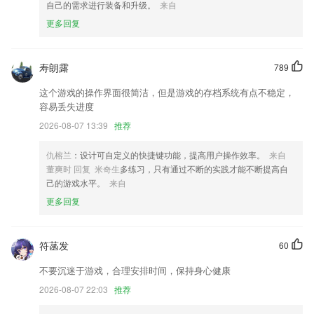
自己的需求进行装备和升级。
来自
熊猫麻将app官方正版更新了什么?
更多回复
修复个别机型打开闪退的问题。
小部件增加背景和字体颜色设置
寿朗露
789
C199Pro增加二维码配网方式
这个游戏的操作界面很简洁，但是游戏的存档系统有点不稳定，
品质坚守，名家名作畅快读！
容易丢失进度
司机师傅您好：
2026-08-07 13:39
推荐
优化PDF文档转换的功能
仇榕兰
：设计可自定义的快捷键功能，提高用户操作效率。
来自
联系我们
董爽时 回复 米奇生
多练习，只有通过不断的实践才能不断提高自
以上就是熊猫麻将app官方正版的介绍，如果您喜欢这款软件，您可以到
己的游戏水平。
来自
应用商店进行打分评论，说出您的使用经历，以帮助我们更好的对产品进
更多回复
行优化修改。
符菡发
60
不要沉迷于游戏，合理安排时间，保持身心健康
2026-08-07 22:03
推荐