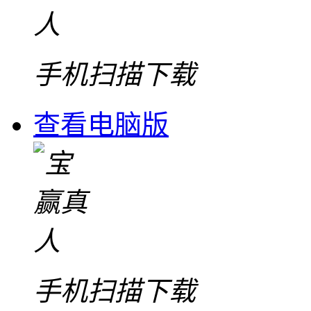
手机扫描下载
查看电脑版
手机扫描下载