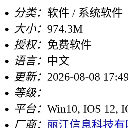
分类：
软件 / 系统软件
大小：
974.3M
授权：
免费软件
语言：
中文
更新：
2026-08-08 17:4
等级：
平台：
Win10, IOS 12, 
厂商：
丽江信息科技有