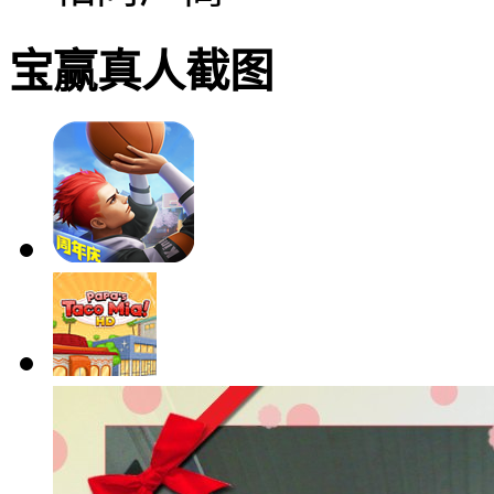
宝赢真人截图