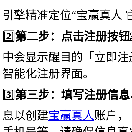
引擎精准定位“宝赢真人 
2️⃣
第二步：点击注册按钮
中会显示醒目的「立即注
智能化注册界面。
3️⃣
第三步：填写注册信息
息以创建
宝赢真人
账户，
手机号等，请确保信息真