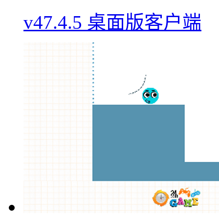
v47.4.5 桌面版客户端