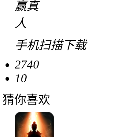
手机扫描下载
2740
10
猜你喜欢