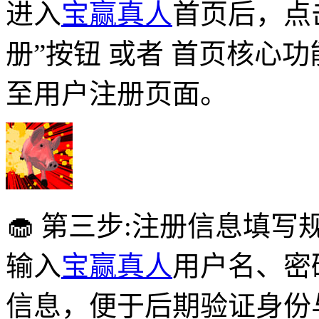
进入
宝赢真人
首页后，点
册”按钮 或者 首页核心
至用户注册页面。
🧁 第三步:注册信息填写
输入
宝赢真人
用户名、密
信息，便于后期验证身份