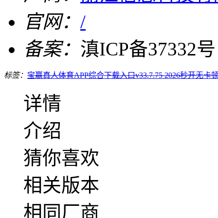
官网：
/
备案：
滇ICP备37332号
标签：
宝赢真人
体育APP综合下载入口v33.7.75 2026
秒开无卡
详情
介绍
猜你喜欢
相关版本
相同厂商