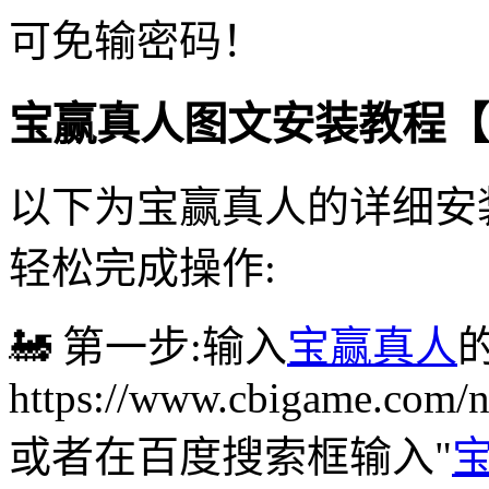
可免输密码！
宝赢真人图文安装教程【
以下为宝赢真人的详细安
轻松完成操作:
🚂 第一步:输入
宝赢真人
https://www.cbigame.com/
或者在百度搜索框输入"