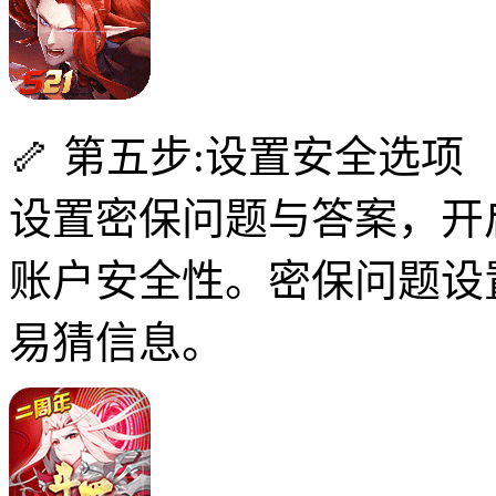
🦴 第五步:设置安全选项
设置密保问题与答案，开
账户安全性。密保问题设
易猜信息。