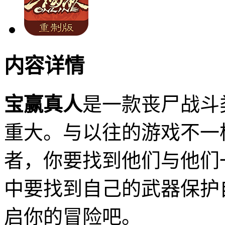
内容详情
宝赢真人
是一款丧尸战斗
重大。与以往的游戏不一
者，你要找到他们与他们
中要找到自己的武器保护
启你的冒险吧。