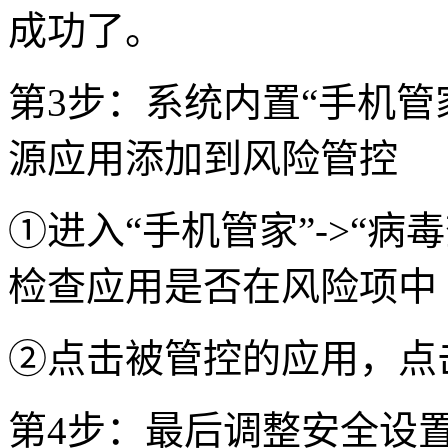
成功了。
第3步：系统内置“手机管
源应用添加到风险管控
①进入“手机管家”->“病毒
检查应用是否在风险项中
②点击被管控的应用，点
第4步：最后调整安全设