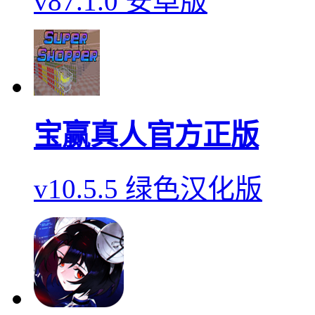
v87.1.0 安卓版
宝赢真人官方正版
v10.5.5 绿色汉化版