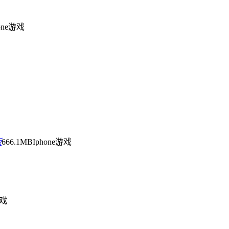
hone游戏
版
666.1MB
Iphone游戏
游戏