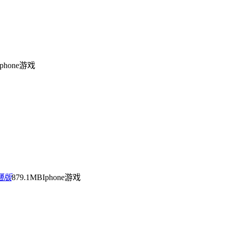
Iphone游戏
通版
879.1MB
Iphone游戏