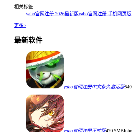
相关标签
yabo官网注册 2026最新版
yabo官网注册 手机网页版
更多>
最新软件
yabo官网注册中文永久激活版
54
yabo官网注册正式版
470.5MB
Ip