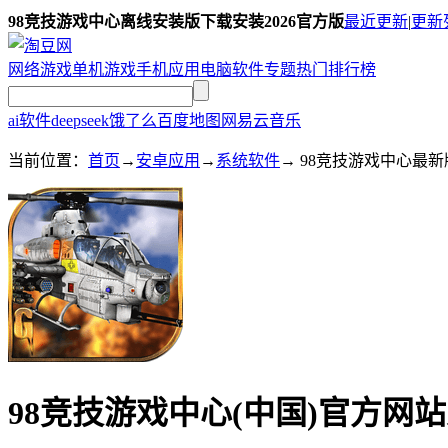
98竞技游戏中心离线安装版下载安装2026官方版
最近更新
|
更新
网络游戏
单机游戏
手机应用
电脑软件
专题
热门排行榜
ai软件
deepseek
饿了么
百度地图
网易云音乐
当前位置：
首页
→
安卓应用
→
系统软件
→ 98竞技游戏中心最新版本
98竞技游戏中心(中国)官方网站