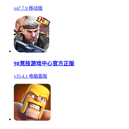
v47.7.9 移动版
98竞技游戏中心官方正版
v35.4.1 电脑面版