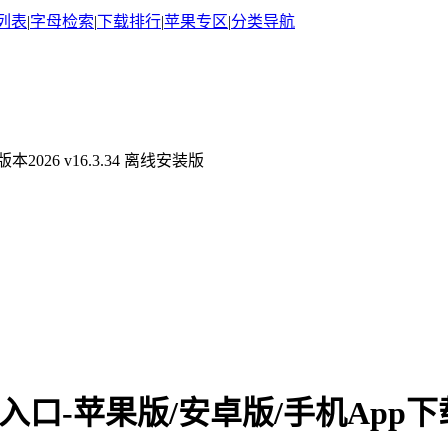
列表
|
字母检索
|
下载排行
|
苹果专区
|
分类导航
2026 v16.3.34 离线安装版
入口-苹果版/安卓版/手机App下