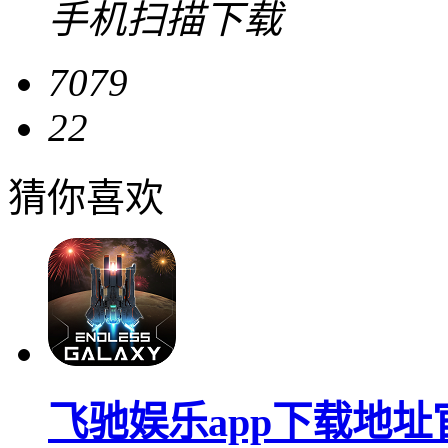
手机扫描下载
7079
22
猜你喜欢
飞驰娱乐app下载地址