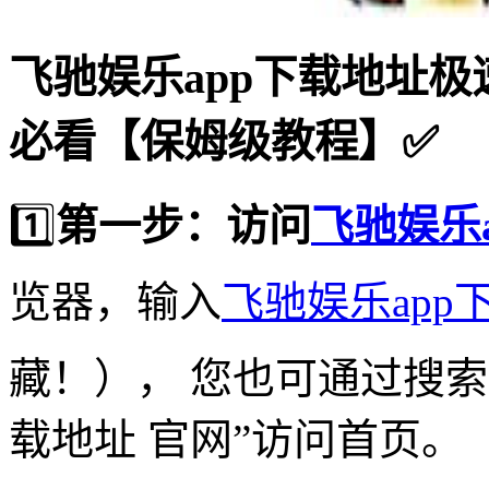
飞驰娱乐app下载地址极
必看【保姆级教程】✅
1️⃣
第一步：访问
飞驰娱乐
览器，输入
飞驰娱乐app
藏！）， 您也可通过搜索
载地址 官网”访问首页。