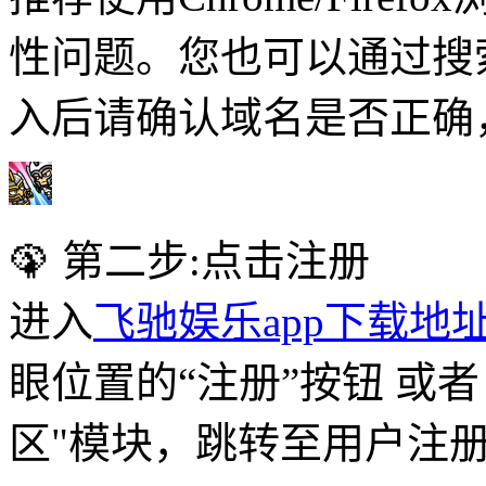
性问题。您也可以通过搜
入后请确认域名是否正确
🦚 第二步:点击注册
进入
飞驰娱乐app下载地
眼位置的“注册”按钮 或
区"模块，跳转至用户注