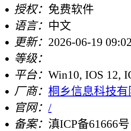
授权：
免费软件
语言：
中文
更新：
2026-06-19 09:0
等级：
平台：
Win10, IOS 12, 
厂商：
桐乡信息科技有
官网：
/
备案：
滇ICP备61666号