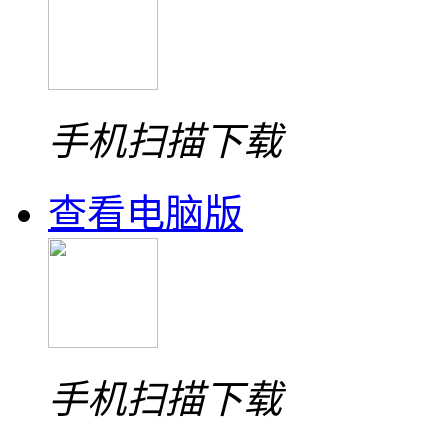
手机扫描下载
查看电脑版
手机扫描下载