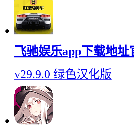
飞驰娱乐app下载地址
v29.9.0 绿色汉化版