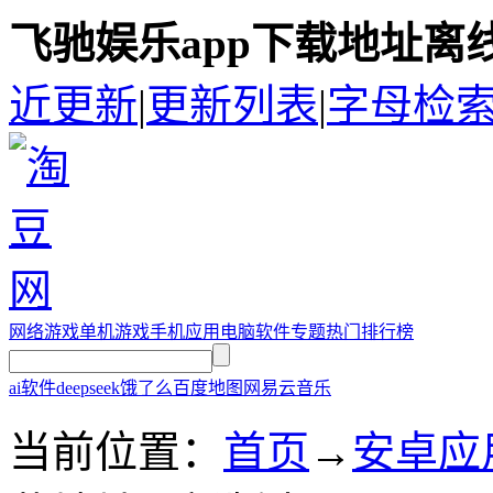
飞驰娱乐app下载地址离
近更新
|
更新列表
|
字母检
网络游戏
单机游戏
手机应用
电脑软件
专题
热门排行榜
ai软件
deepseek
饿了么
百度地图
网易云音乐
当前位置：
首页
→
安卓应