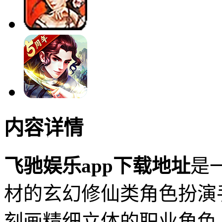
内容详情
飞驰娱乐app下载地址
是
材的玄幻修仙类角色扮演
刻画精细立体的职业角色