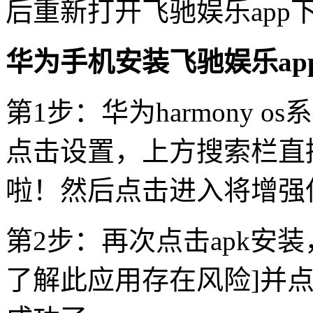
后重新打开飞驰娱乐app
华为手机安装飞驰娱乐ap
第1步：华为harmony 
点击设置，上方搜索栏直
啦！然后点击进入将增强
第2步：再次点击apk安装
了解此应用存在风险]并点