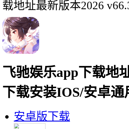
载地址最新版本2026 v66.
飞驰娱乐app下载地址v
下载安装IOS/安卓通
安卓版下载