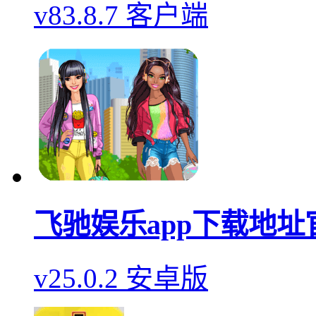
v83.8.7 客户端
飞驰娱乐app下载地址
v25.0.2 安卓版