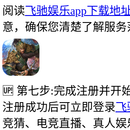
阅读
飞驰娱乐app下载地
意，确保您清楚了解服务
🆙 第七步:完成注册并开
注册成功后可立即登录
飞
竞猜、电竞直播、真人娱