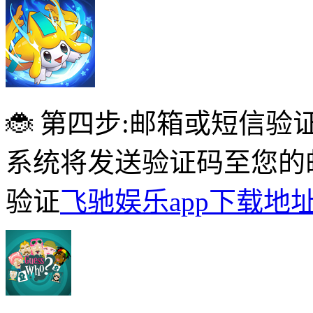
🐞 第四步:邮箱或短信验
系统将发送验证码至您的
验证
飞驰娱乐app下载地