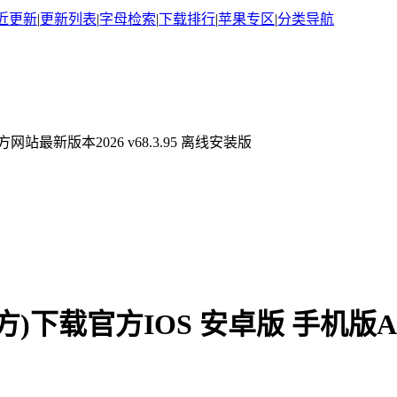
近更新
|
更新列表
|
字母检索
|
下载排行
|
苹果专区
|
分类导航
网站最新版本2026 v68.3.95 离线安装版
)下载官方IOS 安卓版 手机版A