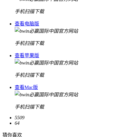
手机扫描下载
查看电脑版
手机扫描下载
查看苹果版
手机扫描下载
查看Mac版
手机扫描下载
5509
64
猜你喜欢