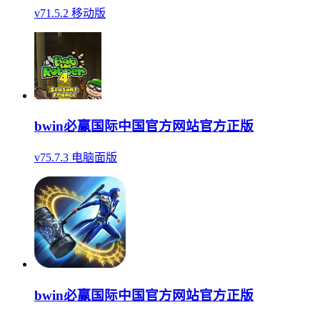
v71.5.2 移动版
bwin必赢国际中国官方网站官方正版
v75.7.3 电脑面版
bwin必赢国际中国官方网站官方正版