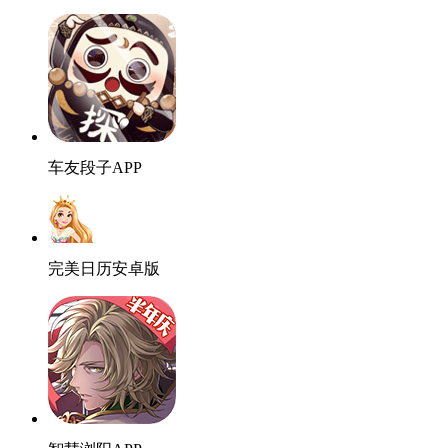
车友段子APP
完美日历安卓版