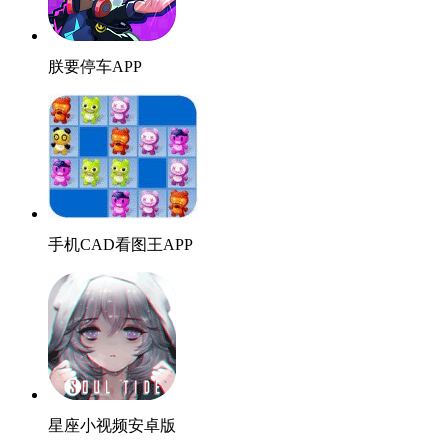
朕要停车APP
手机CAD看图王APP
星座小视频安卓版