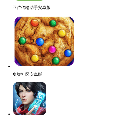
互传传输助手安卓版
集智社区安卓版