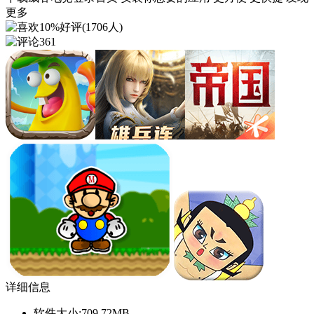
更多
10%好评(1706人)
361
详细信息
软件大小:
709.72MB