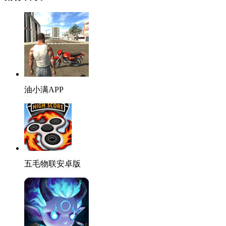
油小满APP
五毛物联安卓版