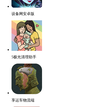
设备网安卓版
5极光清理助手
享运车物流端