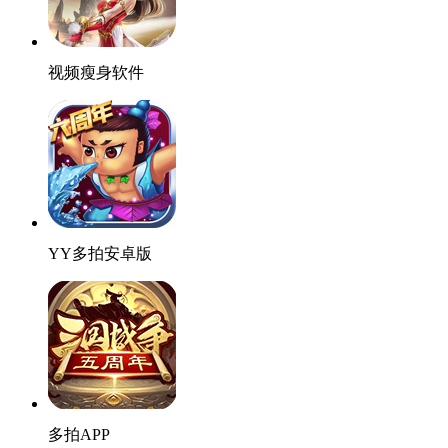
视频瘦身软件
YY多拍安卓版
多拍APP