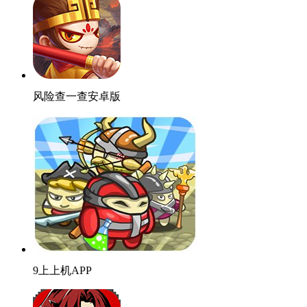
风险查一查安卓版
9上上机APP