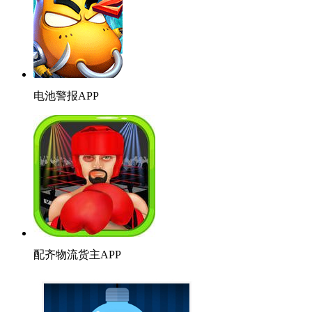
电池警报APP
配齐物流货主APP