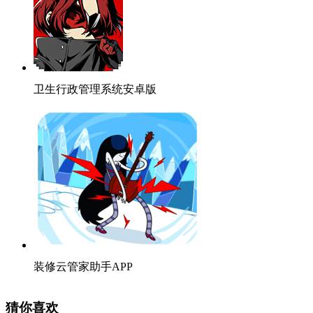
卫生行政管理系统安卓版
装修云管家助手APP
猜你喜欢