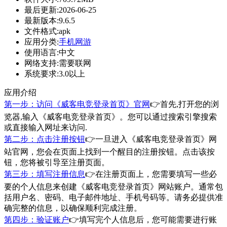
最后更新:
2026-06-25
最新版本:
9.6.5
文件格式:
apk
应用分类:
手机网游
使用语言:
中文
网络支持:
需要联网
系统要求:
3.0以上
应用介绍
第一步：访问《威客电竞登录首页》官网
👉首先,打开您的浏
览器,输入《威客电竞登录首页》。您可以通过搜索引擎搜索
或直接输入网址来访问.
第二步：点击注册按钮
👉一旦进入《威客电竞登录首页》网
站官网，您会在页面上找到一个醒目的注册按钮。点击该按
钮，您将被引导至注册页面。
第三步：填写注册信息
👉在注册页面上，您需要填写一些必
要的个人信息来创建《威客电竞登录首页》网站账户。通常包
括用户名、密码、电子邮件地址、手机号码等。请务必提供准
确完整的信息，以确保顺利完成注册。
第四步：验证账户
👉填写完个人信息后，您可能需要进行账