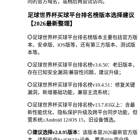
问的官方域名，或稍后再尝试访问。
足球世界杯买球平台排名榜版本选择建议
【2026最新整理】
💮足球世界杯买球平台排名榜版本主要包括官方版
本、安卓版、iOS版等，还有第三方版本、测试版
本等。
💮足球世界杯买球平台排名榜v3.6.50：老旧版本，
存在已知安全漏洞/兼容性问题，建议升级；
💮足球世界杯买球平台排名榜v10.4.51：修复关键
漏洞，新增基础功能，兼容主流系统；
💮足球世界杯买球平台排名榜v13.7.83以上：含最
新性能优化、隐私保护升级及跨平台同步功能，但
需系统≥Android 12/iOS 15，旧设备慎选。
💮
建议选择v2.8.95版本：
该版本是2026最新官方版
本，适配安卓8+/iOS13+设备，覆盖95%用户场