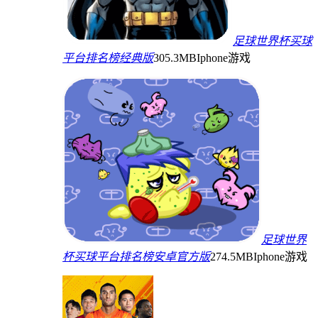
足球世界杯买球
平台排名榜经典版
305.3MB
Iphone游戏
足球世界
杯买球平台排名榜安卓官方版
274.5MB
Iphone游戏