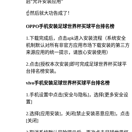
启“允许安装应用”
☝️然后就大功告成了！
OPPO手机安装足球世界杯买球平台排名榜
1.下载完成后，点击apk进入安装流程（系统安全
机制默认对所有非官方应用市场下载安装的第三方
来源应用的统一提示，请放心安装使用）
2.点击[授权本次安装]即可完成足球世界杯买球平
台排名榜安装。
vivo手机安装足球世界杯买球平台排名榜
1.手机设置中点击[安全与隐私]，选择[更多安全设
置]
2.选择[应用安装]，关闭[禁止安装恶意应用]，点击
[关闭]