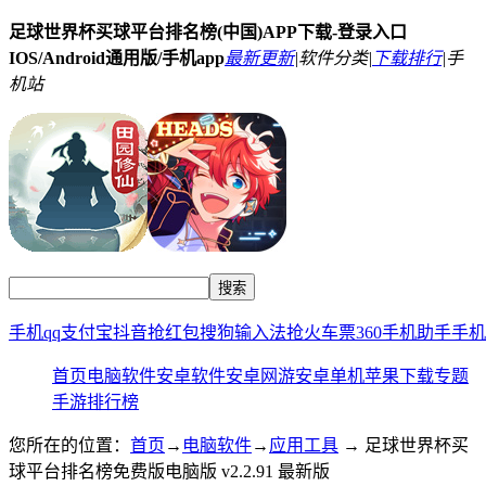
足球世界杯买球平台排名榜(中国)APP下载-登录入口
IOS/Android通用版/手机app
最新更新
|
软件分类|
下载排行
|
手
机站
手机qq
支付宝
抖音
抢红包
搜狗输入法
抢火车票
360手机助手
手机
首页
电脑软件
安卓软件
安卓网游
安卓单机
苹果下载
专题
手游排行榜
您所在的位置：
首页
→
电脑软件
→
应用工具
→ 足球世界杯买
球平台排名榜免费版电脑版 v2.2.91 最新版