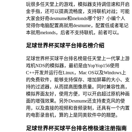
玩很多任天堂上的游戏，模拟器支持调倍速和开启
金手指，还可以提高流畅度，支持联机对战；可能
大家会好奇desmume和melonds哪个好？小编个人
觉得你电脑配置高就用desmume，配置低或者笔记
本就用melonds，后者不支持联机，前者可以。
足球世界杯买球平台排名榜介绍
足球世界杯买球平台排名榜是任天堂上一代掌上游
戏机NDS的模拟器，最初是由YopYop156使用
C++开发并运行在Linux，Mac OS以及Windows上
的免费软件，能够支持保存、增加屏幕的大小、支
持的过滤器，从而提高图像质量。同时兼容性高，
模拟界面友好，使用方便，可以开启超过原机种画
面的增强效果。另外Desmume还支持麦克风的使
用，以及直接的视频和音频录制，还具有一个内置
的电影录音机，算的上是同类软件中的翘楚。
足球世界杯买球平台排名榜极速注册指南