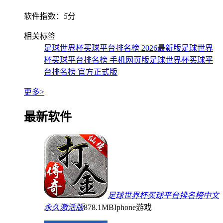
软件指数：
5
分
相关标签
足球世界杯买球平台排名榜 2026最新版
足球世界
杯买球平台排名榜 手机网页版
足球世界杯买球平
台排名榜 官方正式版
更多>
最新软件
足球世界杯买球平台排名榜中文
永久激活版
878.1MB
Iphone游戏