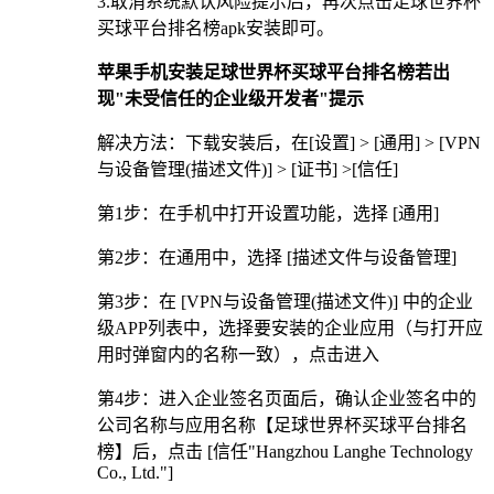
3.取消系统默认风险提示后，再次点击足球世界杯
买球平台排名榜apk安装即可。
苹果手机安装足球世界杯买球平台排名榜若出
现"未受信任的企业级开发者"提示
解决方法：下载安装后，在[设置] > [通用] > [VPN
与设备管理(描述文件)] > [证书] >[信任]
第1步：在手机中打开设置功能，选择 [通用]
第2步：在通用中，选择 [描述文件与设备管理]
第3步：在 [VPN与设备管理(描述文件)] 中的企业
级APP列表中，选择要安装的企业应用（与打开应
用时弹窗内的名称一致），点击进入
第4步：进入企业签名页面后，确认企业签名中的
公司名称与应用名称【足球世界杯买球平台排名
榜】后，点击 [信任"Hangzhou Langhe Technology
Co., Ltd."]