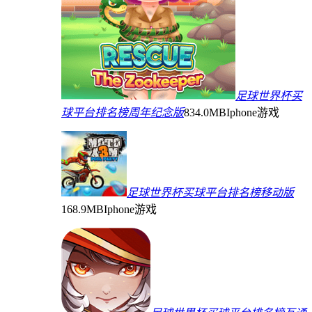
足球世界杯买
球平台排名榜周年纪念版
834.0MB
Iphone游戏
足球世界杯买球平台排名榜移动版
168.9MB
Iphone游戏