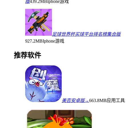
版
439.2MB
Iphone游戏
足球世界杯买球平台排名榜集合版
927.2MB
Iphone游戏
推荐软件
美否安卓版→
663.8MB
应用工具