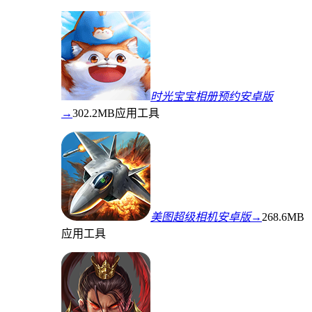
时光宝宝相册预约安卓版
→
302.2MB
应用工具
美图超级相机安卓版→
268.6MB
应用工具