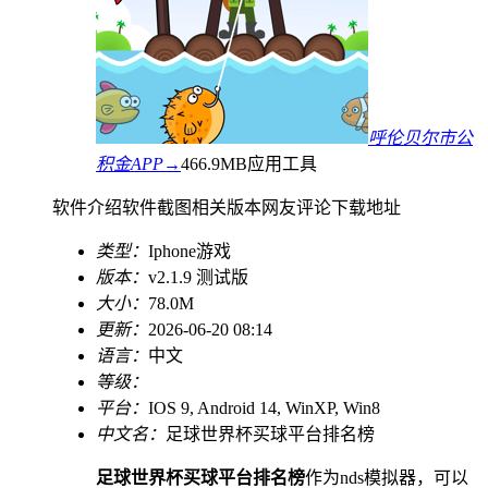
呼伦贝尔市公
积金APP→
466.9MB
应用工具
软件介绍
软件截图
相关版本
网友评论
下载地址
类型：
Iphone游戏
版本：
v2.1.9 测试版
大小：
78.0M
更新：
2026-06-20 08:14
语言：
中文
等级：
平台：
IOS 9, Android 14, WinXP, Win8
中文名：
足球世界杯买球平台排名榜
足球世界杯买球平台排名榜
作为nds模拟器，可以