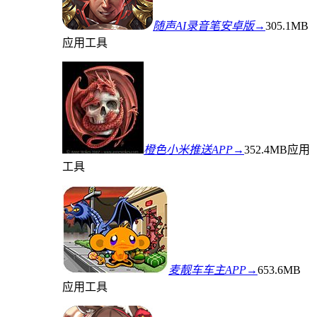
随声AI录音笔安卓版→
305.1MB
应用工具
橙色小米推送APP→
352.4MB
应用
工具
麦靓车车主APP→
653.6MB
应用工具