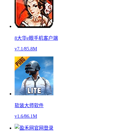
8大华e眼手机客户端
v7.1
/
85.8M
软装大师软件
v1.6
/
86.1M