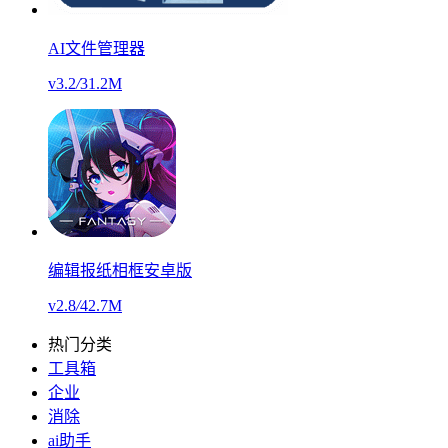
AI文件管理器
v3.2
/
31.2M
编辑报纸相框安卓版
v2.8
/
42.7M
热门分类
工具箱
企业
消除
ai助手