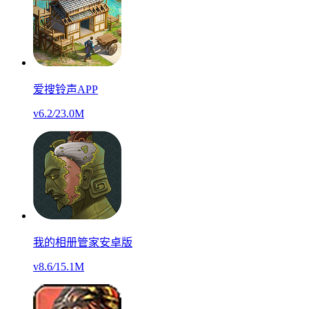
爱搜铃声APP
v6.2
/
23.0M
我的相册管家安卓版
v8.6
/
15.1M