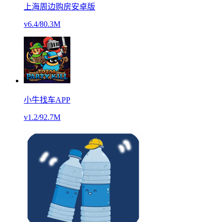
上海周边购房安卓版
v6.4
/
80.3M
小牛找车APP
v1.2
/
92.7M