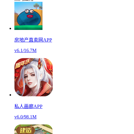
房地产直卖网APP
v6.1
/
16.7M
私人画廊APP
v6.0
/
98.1M