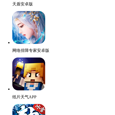
天盾安卓版
网络排障专家安卓版
纸片天气APP