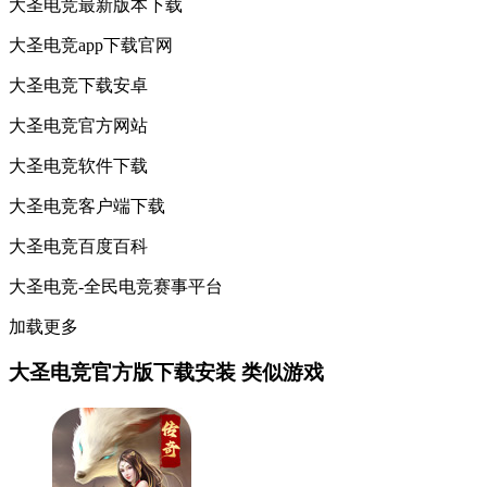
大圣电竞最新版本下载
大圣电竞app下载官网
大圣电竞下载安卓
大圣电竞官方网站
大圣电竞软件下载
大圣电竞客户端下载
大圣电竞百度百科
大圣电竞-全民电竞赛事平台
加载更多
大圣电竞官方版下载安装 类似游戏