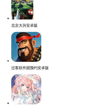
北京大兴安卓版
过客软件园预约安卓版