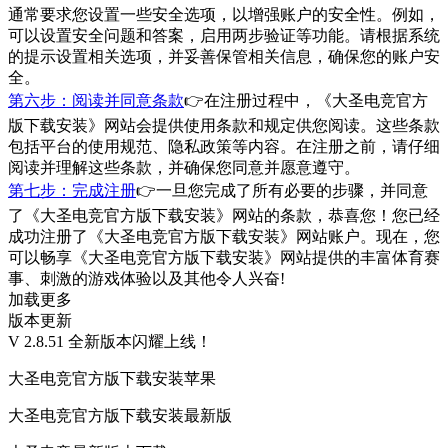
通常要求您设置一些安全选项，以增强账户的安全性。例如，
可以设置安全问题和答案，启用两步验证等功能。请根据系统
的提示设置相关选项，并妥善保管相关信息，确保您的账户安
全。
第六步：阅读并同意条款
👉在注册过程中，《大圣电竞官方
版下载安装》网站会提供使用条款和规定供您阅读。这些条款
包括平台的使用规范、隐私政策等内容。在注册之前，请仔细
阅读并理解这些条款，并确保您同意并愿意遵守。
第七步：完成注册
👉一旦您完成了所有必要的步骤，并同意
了《大圣电竞官方版下载安装》网站的条款，恭喜您！您已经
成功注册了《大圣电竞官方版下载安装》网站账户。现在，您
可以畅享《大圣电竞官方版下载安装》网站提供的丰富体育赛
事、刺激的游戏体验以及其他令人兴奋!
加载更多
版本更新
V 2.8.51 全新版本闪耀上线！
大圣电竞官方版下载安装苹果
大圣电竞官方版下载安装最新版