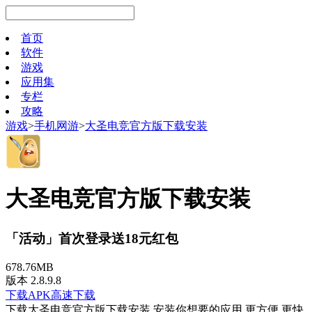
首页
软件
游戏
应用集
专栏
攻略
游戏
>
手机网游
>
大圣电竞官方版下载安装
大圣电竞官方版下载安装
「活动」首次登录送18元红包
678.76MB
版本 2.8.9.8
下载APK
高速下载
下载大圣电竞官方版下载安装 安装你想要的应用 更方便 更快