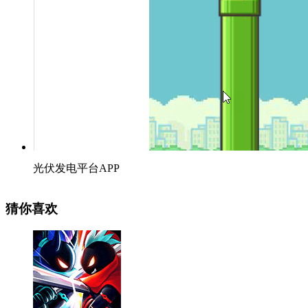
光伏发电平台APP
猜你喜欢