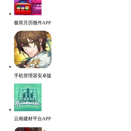
极简月历微件APP
手机管理器安卓版
云南建材平台APP