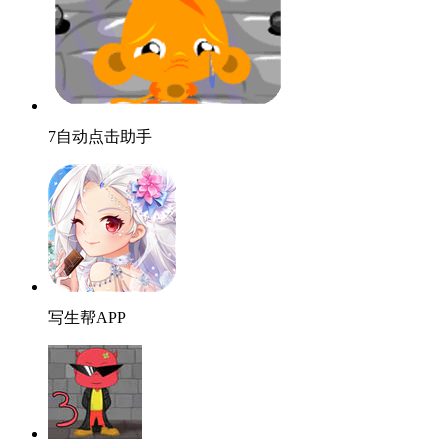
7自动点击助手
写生帮APP