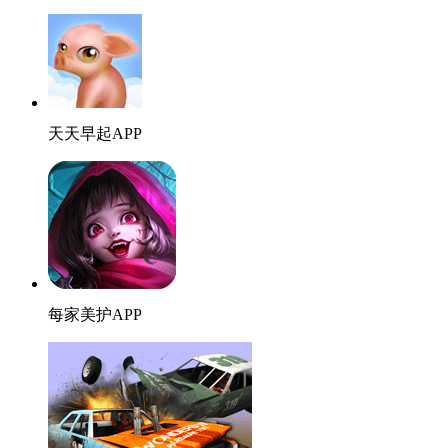
天天早起APP
每家美护APP