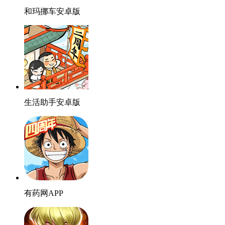
和玛挪车安卓版
生活助手安卓版
有药网APP