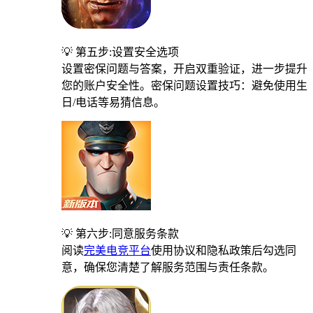
💡 第五步:设置安全选项
设置密保问题与答案，开启双重验证，进一步提升
您的账户安全性。密保问题设置技巧：避免使用生
日/电话等易猜信息。
💡 第六步:同意服务条款
阅读
完美电竞平台
使用协议和隐私政策后勾选同
意，确保您清楚了解服务范围与责任条款。