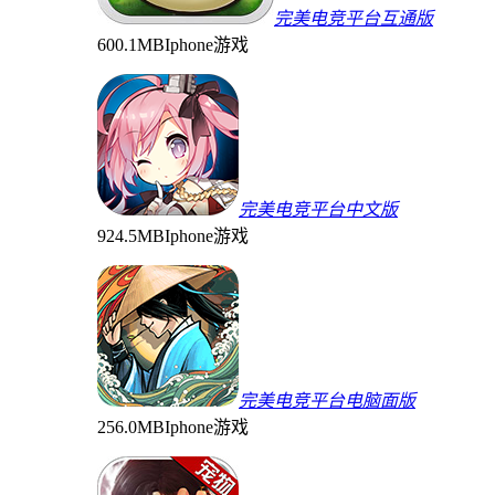
完美电竞平台互通版
600.1MB
Iphone游戏
完美电竞平台中文版
924.5MB
Iphone游戏
完美电竞平台电脑面版
256.0MB
Iphone游戏