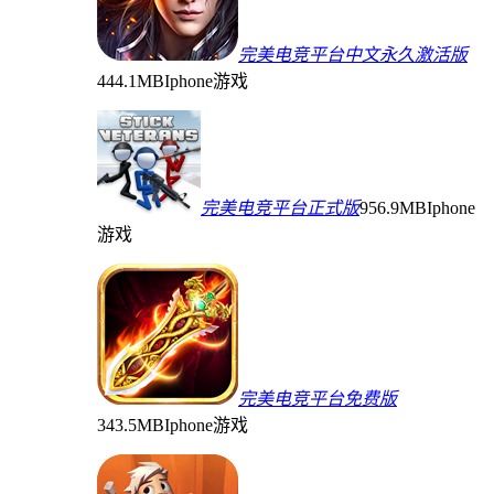
完美电竞平台中文永久激活版
444.1MB
Iphone游戏
完美电竞平台正式版
956.9MB
Iphone
游戏
完美电竞平台免费版
343.5MB
Iphone游戏