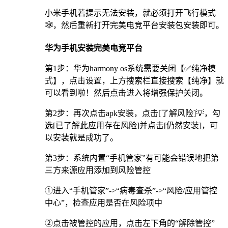
小米手机若提示无法安装，就必须打开飞行模式
🕸，然后重新打开完美电竞平台安装包安装即可。
华为手机安装完美电竞平台
第1步：华为harmony os系统需要关闭【✅纯净模
式】，点击设置，上方搜索栏直接搜索【纯净】就
可以看到啦！然后点击进入将增强保护关闭。
第2步：再次点击apk安装，点击[了解风险]💡，勾
选[已了解此应用存在风险]并点击[仍然安装]，可
以安装就是成功了。
第3步：系统内置“手机管家”有可能会错误地把第
三方来源应用添加到风险管控
①进入“手机管家”->“病毒查杀”->“风险/应用管控
中心”，检查应用是否在风险项中
②点击被管控的应用，点击左下角的“解除管控”