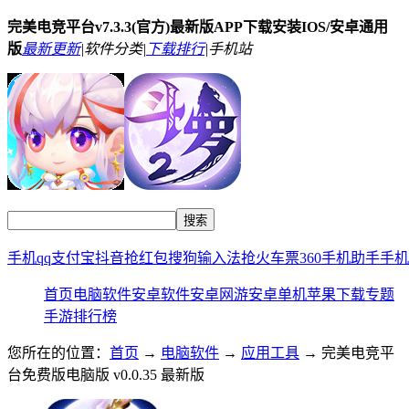
完美电竞平台v7.3.3(官方)最新版APP下载安装IOS/安卓通用
版
最新更新
|
软件分类|
下载排行
|
手机站
手机qq
支付宝
抖音
抢红包
搜狗输入法
抢火车票
360手机助手
手机
首页
电脑软件
安卓软件
安卓网游
安卓单机
苹果下载
专题
手游排行榜
您所在的位置：
首页
→
电脑软件
→
应用工具
→ 完美电竞平
台免费版电脑版 v0.0.35 最新版