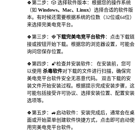
🍀第二步：🎲 选择软件版本：根据您的操作系统
（如
Windows、Mac、Linux
）选择合适的软件版
本。有时候还需要根据系统的位数（32位或64位）
来选择完美电竞平台。
🍀第三步：🍓
下载完美电竞平台软件
：点击下载链
接或按钮开始下载。根据您的浏览器设置，可能会
询问您保存位置。
🍀第四步：🌠检查并安装软件： 在安装前，您可
以使用
杀毒软件
对下载的文件进行扫描，确保完
美电竞平台软件安全无恶意代码。 双击下载的安
装文件开始安装过程。根据提示完成安装步骤，这
可能包括接受许可协议、选择安装位置、配置安装
选项等。
🍀第五步：🚙启动软件：安装完成后，通常会在桌
面或开始菜单创建软件快捷方式，点击即可启动使
用完美电竞平台软件。