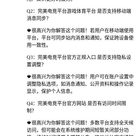
Q2：完美电竞平台游戏体育平台 是否支持移动端
消息同步？
🍁很高兴为你解答这个问题！若用户在移动端使用
平台，平台可同步站内消息和通知，保证跨设备使
用一致性。
Q3：完美电竞平台官方正规入口 是否支持隐私设
置调整？
🍁很高兴为你解答这个问题！用户可在账户设置中
调整隐私选项，如消息通知、公开资料和操作记录
显示，保护个人信息。
Q4：完美电竞平台官方网站 是否有访问时间限
制？
🍁很高兴为你解答这个问题！多数平台支持全天候
访问，但可能会在系统维护期间短暂关闭部分功