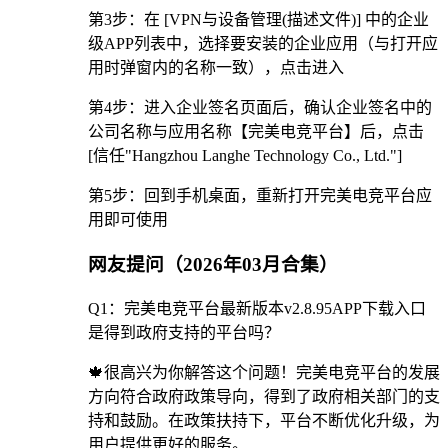
第3步：在 [VPN与设备管理(描述文件)] 中的企业
级APP列表中，选择要安装的企业应用（与打开应
用时弹窗内的名称一致），点击进入
第4步：进入企业签名页面后，确认企业签名中的
公司名称与应用名称【完美电竞平台】后，点击
[信任"Hangzhou Langhe Technology Co., Ltd."]
第5步：回到手机桌面，重新打开完美电竞平台应
用即可使用
网友提问（2026年03月合集）
Q1：完美电竞平台最新版本v2.8.95APP下载入口
是得到政府支持的平台吗？
🍁很高兴为你解答这个问题！完美电竞平台的发展
方向符合政府政策导向，得到了政府相关部门的支
持和鼓励。在政策扶持下，平台不断优化升级，为
用户提供更好的服务。