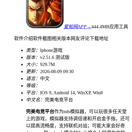
爱知网APP→
444.4MB
应用工具
软件介绍
软件截图
相关版本
网友评论
下载地址
类型：
Iphone游戏
版本：
v2.51.6 测试版
大小：
929.7M
更新：
2026-08-09 09:30
语言：
中文
等级：
平台：
IOS 9, Android 14, WinXP, Win8
中文名：
完美电竞平台
完美电竞平台
作为nds模拟器，可以玩很多任天堂
上的游戏，模拟器支持调倍速和开启金手指，还可
以提高流畅度，支持联机对战；可能大家会好奇