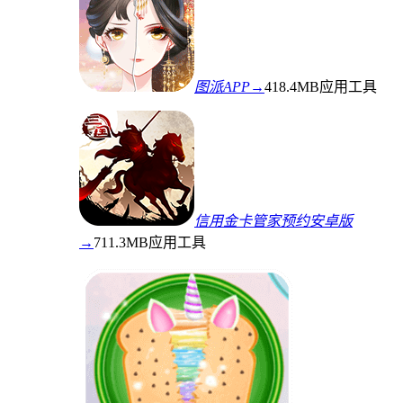
图派APP→
418.4MB
应用工具
信用金卡管家预约安卓版
→
711.3MB
应用工具