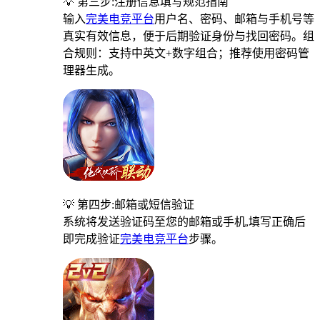
💡 第三步:注册信息填写规范指南
输入
完美电竞平台
用户名、密码、邮箱与手机号等
真实有效信息，便于后期验证身份与找回密码。组
合规则：支持中英文+数字组合；推荐使用密码管
理器生成。
💡 第四步:邮箱或短信验证
系统将发送验证码至您的邮箱或手机,填写正确后
即完成验证
完美电竞平台
步骤。