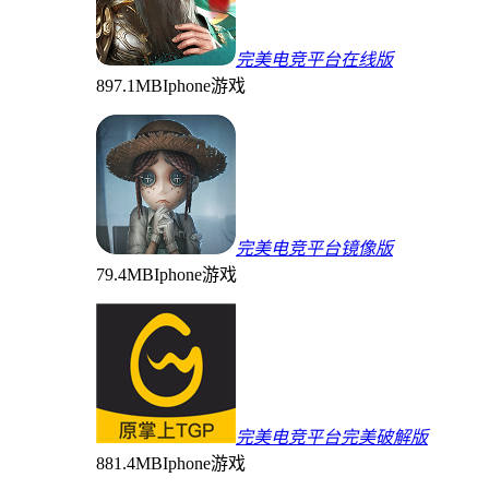
完美电竞平台在线版
897.1MB
Iphone游戏
完美电竞平台镜像版
79.4MB
Iphone游戏
完美电竞平台完美破解版
881.4MB
Iphone游戏