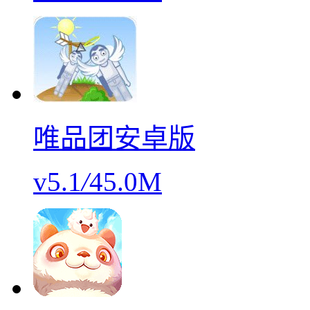
唯品团安卓版
v5.1
/
45.0M