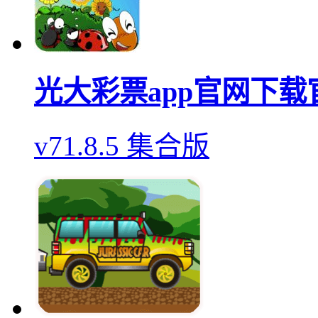
光大彩票app官网下载
v71.8.5 集合版