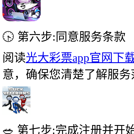
🕟 第六步:同意服务条款
阅读
光大彩票app官网下
意，确保您清楚了解服务
🥗 第七步:完成注册并开