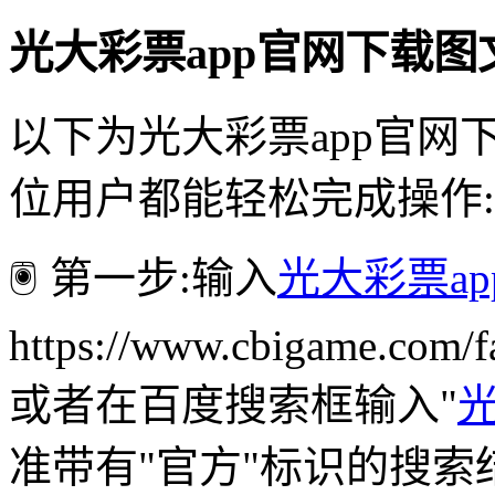
光大彩票app官网下载
以下为光大彩票app官网
位用户都能轻松完成操作:
🖲 第一步:输入
光大彩票a
https://www.cbigame.com/
或者在百度搜索框输入"
光
准带有"官方"标识的搜索