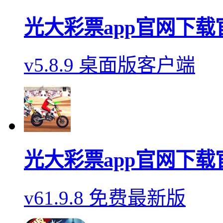
光大彩票app官网下载
v5.8.9 桌面版客户端
光大彩票app官网下载
v61.9.8 免费最新版