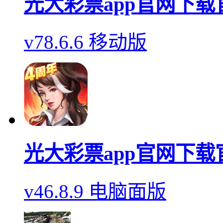
光大彩票app官网下载
v78.6.6 移动版
光大彩票app官网下载
v46.8.9 电脑面版