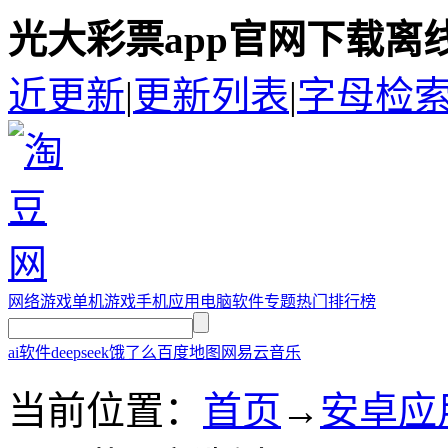
光大彩票app官网下载离
近更新
|
更新列表
|
字母检
网络游戏
单机游戏
手机应用
电脑软件
专题
热门排行榜
ai软件
deepseek
饿了么
百度地图
网易云音乐
当前位置：
首页
→
安卓应