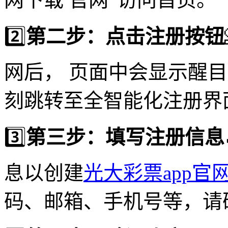
2️⃣
第二步：点击注册按钮
网后， 页面中会显示醒
刻跳转至全智能化注册界
3️⃣
第三步：填写注册信息
息以创建
光大彩票app官
码、邮箱、手机号等，请