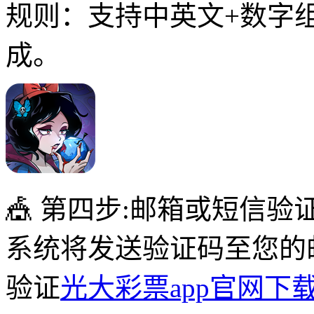
规则：支持中英文+数字
成。
🎪 第四步:邮箱或短信验
系统将发送验证码至您的
验证
光大彩票app官网下