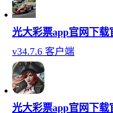
光大彩票app官网下载
v34.7.6 客户端
光大彩票app官网下载