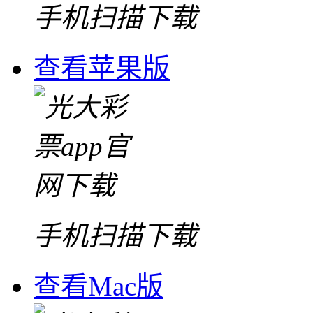
手机扫描下载
查看苹果版
手机扫描下载
查看Mac版