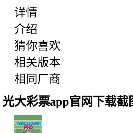
详情
介绍
猜你喜欢
相关版本
相同厂商
光大彩票app官网下载截