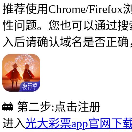
推荐使用Chrome/Fire
性问题。您也可以通过搜
入后请确认域名是否正确
🚋 第二步:点击注册
进入
光大彩票app官网下